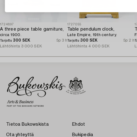
1724897
1727055
1
A three piece table garniture,
Table pendulum clock,
T
circa 1900.
Late Empire, 19th century.
F
300 SEK
5p 3 h
300 SEK
5p 2 h
Tarjottu
Tarjottu
T
Lähtöhinta
3 000 SEK
Lähtöhinta
4 000 SEK
L
Tietoa Bukowskista
Ehdot
Ota yhteyttä
Bukipedia