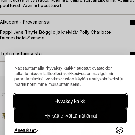
Toimivuutta ei testattu. Kulumaa. Jälkiä. Kuivahalkeamia. Avaimet
puuttuvat. Avaimet puuttuvat.
Alkuperä - Provenienssi
Pappi Jens Thyrie Böggild ja kreivitär Polly Charlotte
Danneskiold-Samsøe.
Tietoa ostamisesta
Napsauttamalla "hyväksy kaikki" suostut evästeiden
tallentamiseen laitteellesi verkkosivuston navigoinnin
parantamiseksi, verkkosivuston käytön analysoimiseksi ja
Muiden katsomia kohteita
markkinointimme mukauttamiseksi.
Hyväksy kaikki
Hylkää ei-välttämättömät
Asetukset