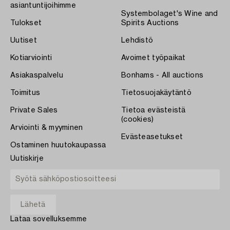
asiantuntijoihimme
Systembolaget's Wine and
Tulokset
Spirits Auctions
Uutiset
Lehdistö
Kotiarviointi
Avoimet työpaikat
Asiakaspalvelu
Bonhams - All auctions
Toimitus
Tietosuojakäytäntö
Private Sales
Tietoa evästeistä
(cookies)
Arviointi & myyminen
Evästeasetukset
Ostaminen huutokaupassa
Uutiskirje
Lataa sovelluksemme