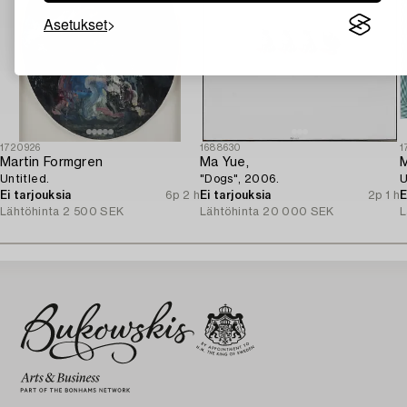
Asetukset
1720926
1688630
1
Martin Formgren
Ma Yue,
M
Untitled.
"Dogs", 2006.
U
Ei tarjouksia
6p 2 h
Ei tarjouksia
2p 1 h
E
Lähtöhinta
2 500 SEK
Lähtöhinta
20 000 SEK
L