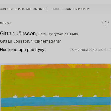
CONTEMPORARY ART ONLINE
TAIDE
CONTEMPORARY
1602749
Gittan Jönsson
(Ruotsi, Syntymävuosi 1948)
Gittan Jönsson, "Folkhemsdans"
Huutokauppa päättynyt
17. marras 2024
21:20 CET