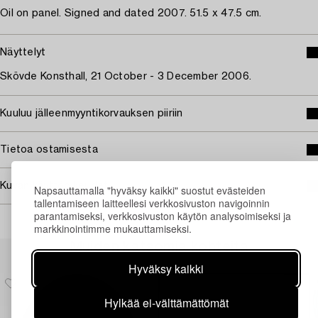
Oil on panel. Signed and dated 2007. 51.5 x 47.5 cm.
Näyttelyt
Skövde Konsthall, 21 October - 3 December 2006.
Kuuluu jälleenmyyntikorvauksen piiriin
Tietoa ostamisesta
Kuvan käyttöoikeudet
Napsauttamalla "hyväksy kaikki" suostut evästeiden
tallentamiseen laitteellesi verkkosivuston navigoinnin
parantamiseksi, verkkosivuston käytön analysoimiseksi ja
markkinointimme mukauttamiseksi.
Muiden katsomia kohteita
Hyväksy kaikki
Hylkää ei-välttämättömät