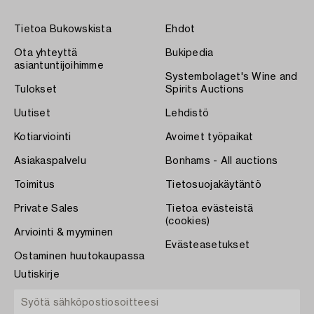
Tietoa Bukowskista
Ehdot
Ota yhteyttä
Bukipedia
asiantuntijoihimme
Systembolaget's Wine and
Tulokset
Spirits Auctions
Uutiset
Lehdistö
Kotiarviointi
Avoimet työpaikat
Asiakaspalvelu
Bonhams - All auctions
Toimitus
Tietosuojakäytäntö
Private Sales
Tietoa evästeistä
(cookies)
Arviointi & myyminen
Evästeasetukset
Ostaminen huutokaupassa
Uutiskirje