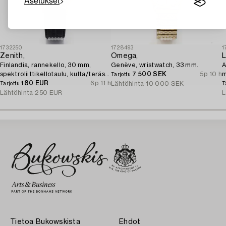
Asetukset
1732250
1728493
1
Zenith,
Omega,
L
Finlandia, rannekello, 30 mm,
Genève, wristwatch, 33 mm.
A
spektroliittikellotaulu, kulta/teräs,
7 500 SEK
5p 10 h
Tarjottu
kvartsi.
180 EUR
6p 11 h
Lähtöhinta
10 000 SEK
Tarjottu
T
Lähtöhinta
250 EUR
L
Tietoa Bukowskista
Ehdot