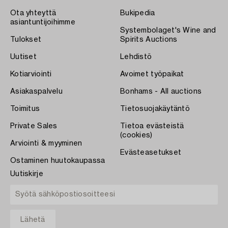
Ota yhteyttä
Bukipedia
asiantuntijoihimme
Systembolaget's Wine and
Tulokset
Spirits Auctions
Uutiset
Lehdistö
Kotiarviointi
Avoimet työpaikat
Asiakaspalvelu
Bonhams - All auctions
Toimitus
Tietosuojakäytäntö
Private Sales
Tietoa evästeistä
(cookies)
Arviointi & myyminen
Evästeasetukset
Ostaminen huutokaupassa
Uutiskirje