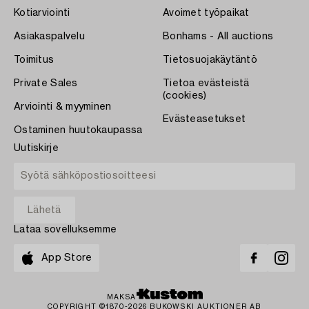
Kotiarviointi
Avoimet työpaikat
Asiakaspalvelu
Bonhams - All auctions
Toimitus
Tietosuojakäytäntö
Private Sales
Tietoa evästeistä
(cookies)
Arviointi & myyminen
Evästeasetukset
Ostaminen huutokaupassa
Uutiskirje
Lataa sovelluksemme
App Store
MAKSA
COPYRIGHT ©1870-2026 BUKOWSKI AUKTIONER AB