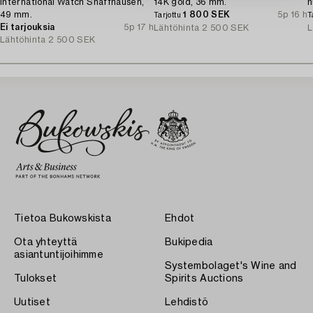
International Watch Shaffhausen,
14K gold, 36 mm.
h
49 mm.
1 800 SEK
5p 16 h
Tarjottu
T
Ei tarjouksia
5p 17 h
Lähtöhinta
2 500 SEK
L
Lähtöhinta
2 500 SEK
Tietoa Bukowskista
Ehdot
Ota yhteyttä
Bukipedia
asiantuntijoihimme
Systembolaget's Wine and
Tulokset
Spirits Auctions
Uutiset
Lehdistö