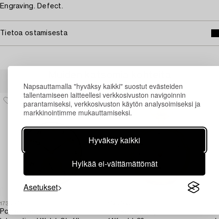
Engraving. Defect.
Tietoa ostamisesta
Muiden katsomia kohteita
Napsauttamalla "hyväksy kaikki" suostut evästeiden
tallentamiseen laitteellesi verkkosivuston navigoinnin
parantamiseksi, verkkosivuston käytön analysoimiseksi ja
markkinointimme mukauttamiseksi.
Hyväksy kaikki
Hylkää ei-välttämättömät
Asetukset
1730575
1729780
1
Pocket watch,
Pocket watch,
P