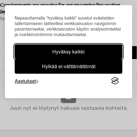
Consignments are ongoing for our upcoming live auction
Important Timepieces
, 15 April.
Napsauttamalla "hyväksy kaikki" suostut evästeiden
See what we are looking for and contact us for a valuation ›
tallentamiseen laitteellesi verkkosivuston navigoinnin
parantamiseksi, verkkosivuston käytön analysoimiseksi
ja markkinointimme mukauttamiseksi.
Hyväksy kaikki
Hylkää ei-välttämättömät
Suodatin
Asetukset
Juuri nyt ei löytynyt hakuasi vastaavia kohteita.