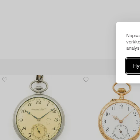
Napsau
verkko
analys
Hy