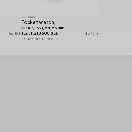
1720340
Pocket watch,
hunter, 18K gold, 53 mm.
5p 15 h
Tarjottu
13 500 SEK
4p 16 h
Lähtöhinta
15 000 SEK