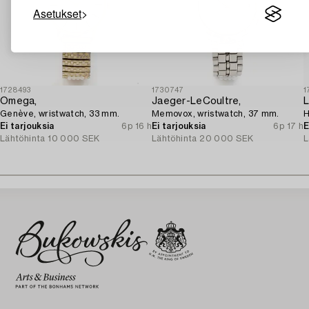
Asetukset
1728493
1730747
1
Omega,
Jaeger-LeCoultre,
L
Genève, wristwatch, 33 mm.
Memovox, wristwatch, 37 mm.
H
Ei tarjouksia
6p 16 h
Ei tarjouksia
6p 17 h
E
Lähtöhinta
10 000 SEK
Lähtöhinta
20 000 SEK
L