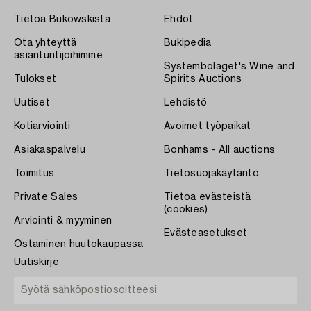
Tietoa Bukowskista
Ehdot
Ota yhteyttä
Bukipedia
asiantuntijoihimme
Systembolaget's Wine and
Tulokset
Spirits Auctions
Uutiset
Lehdistö
Kotiarviointi
Avoimet työpaikat
Asiakaspalvelu
Bonhams - All auctions
Toimitus
Tietosuojakäytäntö
Private Sales
Tietoa evästeistä
(cookies)
Arviointi & myyminen
Evästeasetukset
Ostaminen huutokaupassa
Uutiskirje