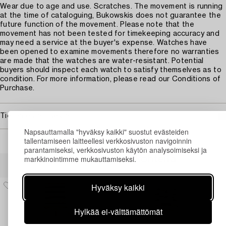
Wear due to age and use. Scratches. The movement is running
at the time of cataloguing, Bukowskis does not guarantee the
future function of the movement. Please note that the
movement has not been tested for timekeeping accuracy and
may need a service at the buyer's expense. Watches have
been opened to examine movements therefore no warranties
are made that the watches are water-resistant. Potential
buyers should inspect each watch to satisfy themselves as to
condition. For more information, please read our Conditions of
Purchase.
Tietoa ostamisesta
Napsauttamalla "hyväksy kaikki" suostut evästeiden
tallentamiseen laitteellesi verkkosivuston navigoinnin
parantamiseksi, verkkosivuston käytön analysoimiseksi ja
markkinointimme mukauttamiseksi.
Muiden katsomia kohteita
Hyväksy kaikki
Hylkää ei-välttämättömät