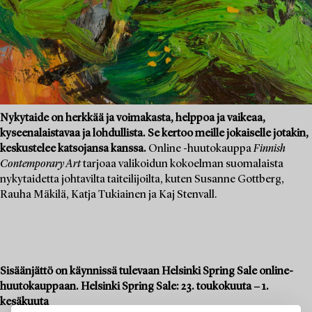
Nykytaide on herkkää ja voimakasta, helppoa ja vaikeaa,
kyseenalaistavaa ja lohdullista. Se kertoo meille jokaiselle jotakin,
keskustelee katsojansa kanssa.
Online -huutokauppa
Finnish
Contemporary Art
tarjoaa valikoidun kokoelman suomalaista
nykytaidetta johtavilta taiteilijoilta, kuten Susanne Gottberg,
Rauha Mäkilä, Katja Tukiainen ja Kaj Stenvall.
Sisäänjättö on käynnissä tulevaan Helsinki Spring Sale online-
huutokauppaan. Helsinki Spring Sale: 23. toukokuuta − 1.
kesäkuuta