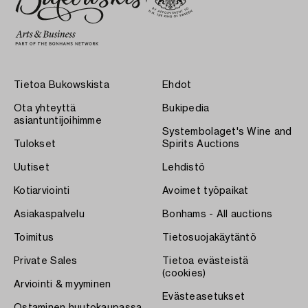
Tietoa Bukowskista
Ehdot
Ota yhteyttä
Bukipedia
asiantuntijoihimme
Systembolaget's Wine and
Tulokset
Spirits Auctions
Uutiset
Lehdistö
Kotiarviointi
Avoimet työpaikat
Asiakaspalvelu
Bonhams - All auctions
Toimitus
Tietosuojakäytäntö
Private Sales
Tietoa evästeistä
(cookies)
Arviointi & myyminen
Evästeasetukset
Ostaminen huutokaupassa