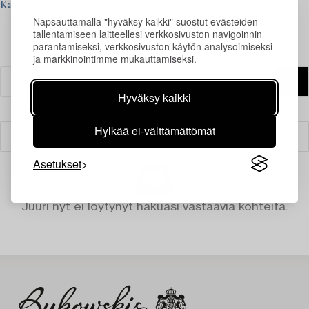
Katso mitä etsimme ja ota yhteyttä arviointia varten ›
Napsauttamalla "hyväksy kaikki" suostut evästeiden
tallentamiseen laitteellesi verkkosivuston navigoinnin
parantamiseksi, verkkosivuston käytön analysoimiseksi
ja markkinointimme mukauttamiseksi.
Hyväksy kaikki
Hylkää ei-välttämättömät
Suodatin
Asetukset
Juuri nyt ei löytynyt hakuasi vastaavia kohteita.