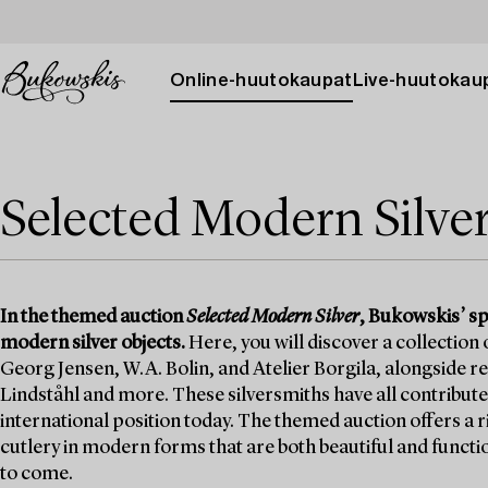
Online-huutokaupat
Live-huutokau
Selected Modern Silve
In the themed auction
Selected Modern Silver
, Bukowskis’ sp
modern silver objects.
Here, you will discover a collection
Georg Jensen, W.A. Bolin, and Atelier Borgila, alongside 
Lindståhl and more. These silversmiths have all contribute
international position today. The themed auction offers a r
cutlery in modern forms that are both beautiful and functi
to come.