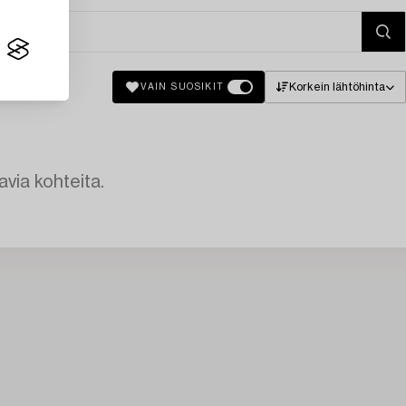
Korkein lähtöhinta
VAIN SUOSIKIT
avia kohteita.