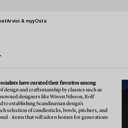
pat
Arvioi & myy
Osta
r
ecialists have curated their favorites among
 of design and craftsmanship by classics such as
renowned designers like Wiwen Nilsson, Rolf
d to establishing Scandinavian design's
ich selection of candlesticks, bowls, pitchers, and
onal – items that will adorn homes for generations