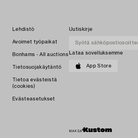
Lehdistö
Uutiskirje
Avoimet työpaikat
Lataa sovelluksemme
Bonhams - All auctions
App Store
Tietosuojakäytäntö
Tietoa evästeistä
(cookies)
Evästeasetukset
MAKSA