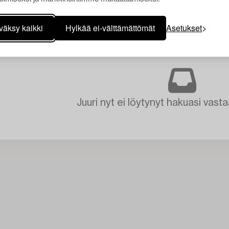
väksy kaikki
Hylkää ei-välttämättömät
Asetukset
Juuri nyt ei löytynyt hakuasi vasta