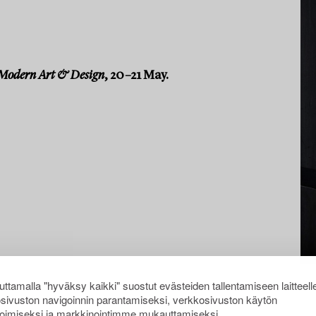
Modern Art & Design
, 20–21 May.
ttamalla "hyväksy kaikki" suostut evästeiden tallentamiseen laitteell
sivuston navigoinnin parantamiseksi, verkkosivuston käytön
oimiseksi ja markkinointimme mukauttamiseksi.