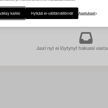
väksy kaikki
Hylkää ei-välttämättömät
Asetukset
Juuri nyt ei löytynyt hakuasi vasta