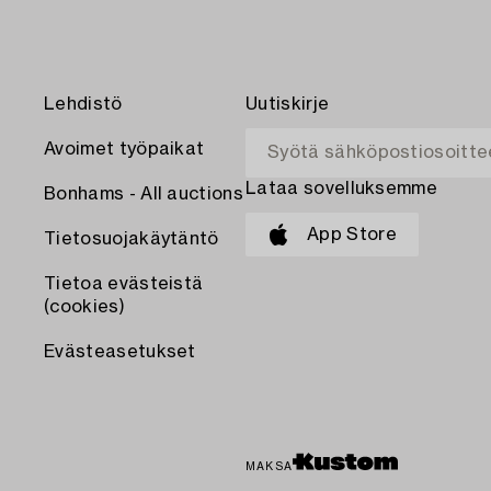
Lehdistö
Uutiskirje
Avoimet työpaikat
Lataa sovelluksemme
Bonhams - All auctions
App Store
Tietosuojakäytäntö
Tietoa evästeistä
(cookies)
Evästeasetukset
MAKSA