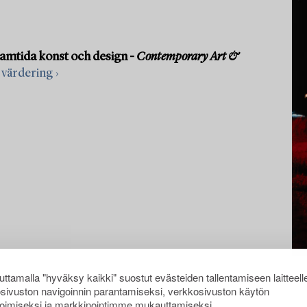
samtida konst och design -
Contemporary Art &
 värdering ›
ttamalla "hyväksy kaikki" suostut evästeiden tallentamiseen laitteell
sivuston navigoinnin parantamiseksi, verkkosivuston käytön
oimiseksi ja markkinointimme mukauttamiseksi.