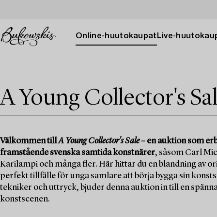
Online-huutokaupat
Live-huutokau
A Young Collector's Sa
Välkommen till
A Young Collector's Sale
– en auktion som erb
framstående svenska samtida konstnärer
, såsom Carl Mic
Karilampi och många fler. Här hittar du en blandning av orig
perfekt tillfälle för unga samlare att börja bygga sin kons
tekniker och uttryck, bjuder denna auktion in till en spä
konstscenen.