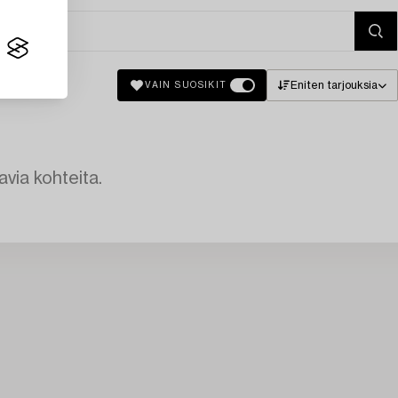
Eniten tarjouksia
VAIN SUOSIKIT
avia kohteita.