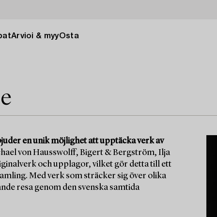
pat
Arvioi & myy
Osta
le
juder en unik möjlighet att upptäcka verk av
hael von Hausswolff, Bigert & Bergström, Ilja
inalverk och upplagor, vilket gör detta till ett
tsamling. Med verk som sträcker sig över olika
nnande resa genom den svenska samtida