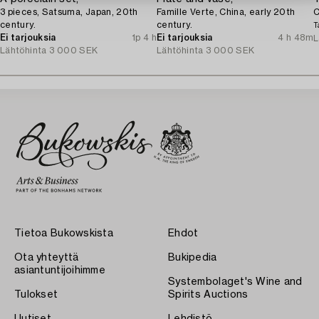
3 pieces, Satsuma, Japan, 20th
Famille Verte, China, early 20th
C
century.
century.
T
Ei tarjouksia
1p 4 h
Ei tarjouksia
4 h 48m
L
Lähtöhinta
3 000 SEK
Lähtöhinta
3 000 SEK
Tietoa Bukowskista
Ehdot
Ota yhteyttä
Bukipedia
asiantuntijoihimme
Systembolaget's Wine and
Tulokset
Spirits Auctions