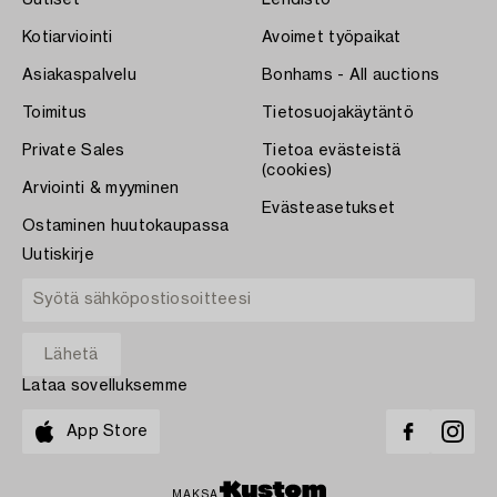
Uutiset
Lehdistö
Kotiarviointi
Avoimet työpaikat
Asiakaspalvelu
Bonhams - All auctions
Toimitus
Tietosuojakäytäntö
Private Sales
Tietoa evästeistä
(cookies)
Arviointi & myyminen
Evästeasetukset
Ostaminen huutokaupassa
Uutiskirje
Lataa sovelluksemme
App Store
MAKSA