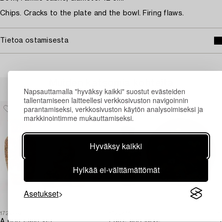
Chips. Cracks to the plate and the bowl. Firing flaws.
Tietoa ostamisesta
Muiden katsomia kohteita
Napsauttamalla "hyväksy kaikki" suostut evästeiden
tallentamiseen laitteellesi verkkosivuston navigoinnin
parantamiseksi, verkkosivuston käytön analysoimiseksi ja
markkinointimme mukauttamiseksi.
Hyväksy kaikki
Hylkää ei-välttämättömät
Asetukset
1729482
1729476
1
A porcelain set,
Plate and vase,
T