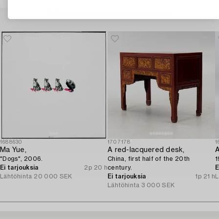
Muiden katsomia kohteita
1688630
1707178
1
Ma Yue,
A red-lacquered desk,
A
"Dogs", 2006.
China, first half of the 20th
1
Ei tarjouksia
2p 20 h
century.
E
Lähtöhinta
20 000 SEK
Ei tarjouksia
1p 21 h
L
Lähtöhinta
3 000 SEK