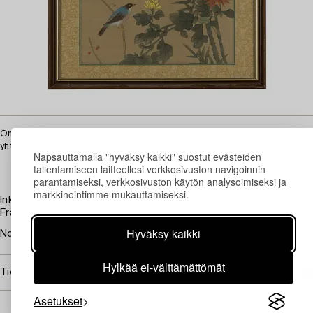
Onko sinulla vastaava esine jonka haluat arvioituttaa?
Ota meihin
yhteyttä
Napsauttamalla "hyväksy kaikki" suostut evästeiden
tallentamiseen laitteellesi verkkosivuston navigoinnin
parantamiseksi, verkkosivuston käytön analysoimiseksi ja
markkinointimme mukauttamiseksi.
Ink and colour on silk. Motifs featuring birds and flowers.
Frames 29.5 x 39.5 and 33 x 42 and 33 x 41 cm.
Hyväksy kaikki
Not examined out of frames.
Hylkää ei-välttämättömät
Tietoa ostamisesta
Asetukset