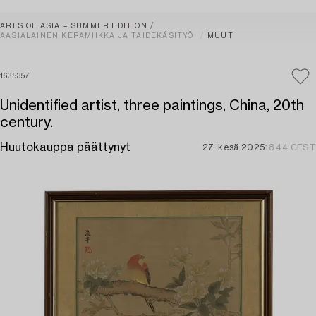
ARTS OF ASIA – SUMMER EDITION
AASIALAINEN KERAMIIKKA JA TAIDEKÄSITYÖ
MUUT
1635357
Unidentified artist, three paintings, China, 20th
century.
Huutokauppa päättynyt
27. kesä 2025
18:44 CEST