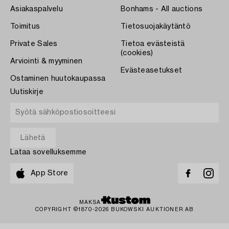
Asiakaspalvelu
Bonhams - All auctions
Toimitus
Tietosuojakäytäntö
Private Sales
Tietoa evästeistä
(cookies)
Arviointi & myyminen
Evästeasetukset
Ostaminen huutokaupassa
Uutiskirje
Lataa sovelluksemme
App Store
MAKSA
COPYRIGHT ©1870-2026 BUKOWSKI AUKTIONER AB