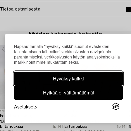
Tietoa ostamisesta
Muiden katsomia kohteita
Napsauttamalla "hyväksy kaikki" suostut evästeiden
tallentamiseen laitteellesi verkkosivuston navigoinnin
parantamiseksi, verkkosivuston käytön analysoimiseksi ja
markkinointimme mukauttamiseksi.
Hyväksy kaikki
Hylkää ei-välttämättömät
Asetukset
1731360
1729904
1
Four bar stools,
Stolar,
A
'Luxembourg', Fermob.
4 st, sent 1900-tal.
G
Ei tarjouksia
1p 14 h
Ei tarjouksia
1p 14 h
T