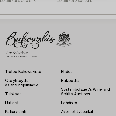
Lähtöhinta
6 000 SEK
Lähtöhinta
2 500 SEK
L
Tietoa Bukowskista
Ehdot
Ota yhteyttä
Bukipedia
asiantuntijoihimme
Systembolaget's Wine and
Tulokset
Spirits Auctions
Uutiset
Lehdistö
Kotiarviointi
Avoimet työpaikat