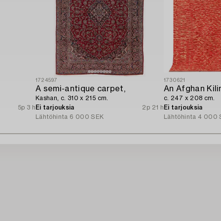
1724597
1730621
A semi-antique carpet,
An Afghan Kili
Kashan, c. 310 x 215 cm.
c. 247 x 208 cm.
5p 3 h
Ei tarjouksia
2p 21 h
Ei tarjouksia
Lähtöhinta
6 000 SEK
Lähtöhinta
4 000 