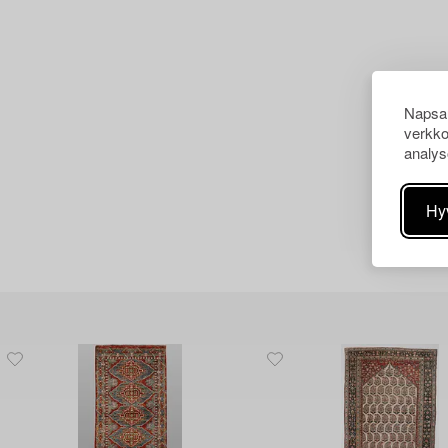
Napsau
verkko
analys
Hy