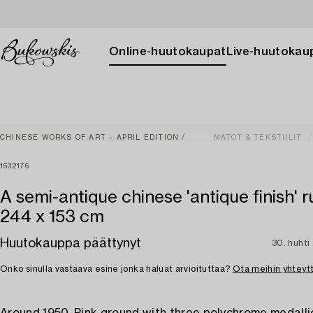
Online-huutokaupat
Live-huutokau
CHINESE WORKS OF ART – APRIL EDITION
MATOT & TEKSTIILIT
1632176
A semi-antique chinese 'antique finish' ru
244 x 153 cm
Huutokauppa päättynyt
30. huhti
Onko sinulla vastaava esine jonka haluat arvioituttaa?
Ota meihin yhteyt