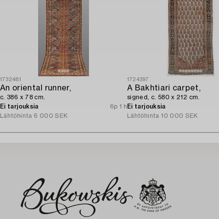
1732481
1724397
An oriental runner,
A Bakhtiari carpet,
c. 386 x 78 cm.
signed, c. 580 x 212 cm.
Ei tarjouksia
6p 1 h
Ei tarjouksia
Lähtöhinta
6 000 SEK
Lähtöhinta
10 000 SEK