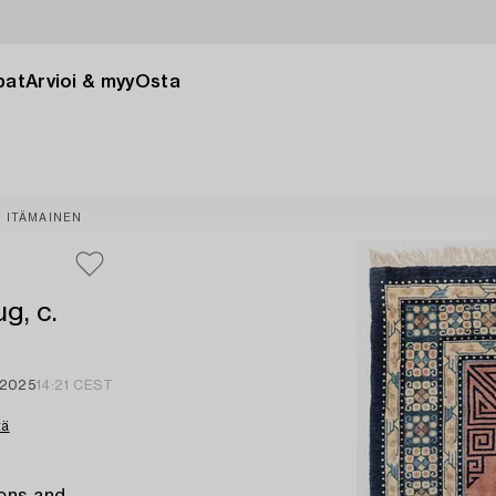
pat
Arvioi & myy
Osta
ITÄMAINEN
g, c.
 2025
14:21 CEST
tä