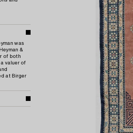
ions and
Heyman was
m Heyman &
r of both
a valuer of
and
d at Birger