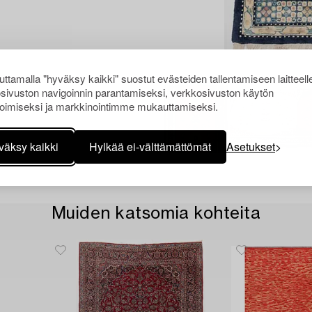
ttamalla "hyväksy kaikki" suostut evästeiden tallentamiseen laitteell
sivuston navigoinnin parantamiseksi, verkkosivuston käytön
oimiseksi ja markkinointimme mukauttamiseksi.
väksy kaikki
Hylkää ei-välttämättömät
Asetukset
Muiden katsomia kohteita