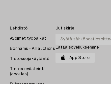
Lehdistö
Uutiskirje
Avoimet työpaikat
Lataa sovelluksemme
Bonhams - All auctions
App Store
Tietosuojakäytäntö
Tietoa evästeistä
(cookies)
Evästeasetukset
MAKSA