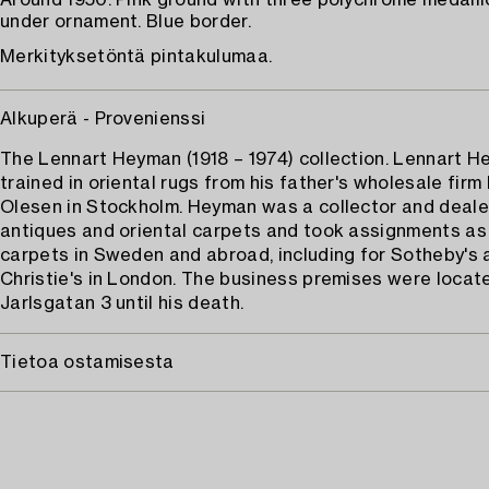
Around 1950. Pink ground with three polychrome medall
under ornament. Blue border.
Merkityksetöntä pintakulumaa.
Alkuperä - Provenienssi
The Lennart Heyman (1918 – 1974) collection. Lennart 
trained in oriental rugs from his father's wholesale fir
Olesen in Stockholm. Heyman was a collector and deale
antiques and oriental carpets and took assignments as 
carpets in Sweden and abroad, including for Sotheby's 
Christie's in London. The business premises were locate
Jarlsgatan 3 until his death.
Tietoa ostamisesta