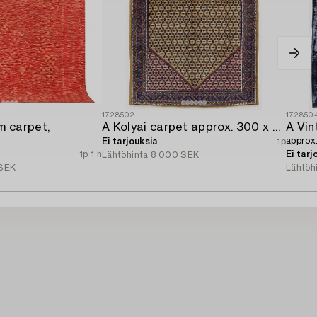
1728502
172850
m carpet,
A Kolyai carpet approx. 300 x 215 cm.
A Vin
approx
Ei tarjouksia
1p
1p 1 h
Ei tarj
Lähtöhinta
8 000 SEK
SEK
Lähtöh