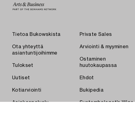
Tietoa Bukowskista
Private Sales
Ota yhteyttä
Arviointi & myyminen
asiantuntijoihimme
Ostaminen
Tulokset
huutokaupassa
Uutiset
Ehdot
Kotiarviointi
Bukipedia
Asiakaspalvelu
Systembolaget's Wine
and Spirits Auctions
Toimitus