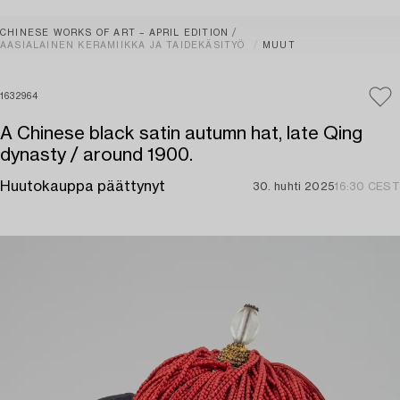
CHINESE WORKS OF ART – APRIL EDITION
AASIALAINEN KERAMIIKKA JA TAIDEKÄSITYÖ
MUUT
1632964
A Chinese black satin autumn hat, late Qing
dynasty / around 1900.
Huutokauppa päättynyt
30. huhti 2025
16:30 CEST