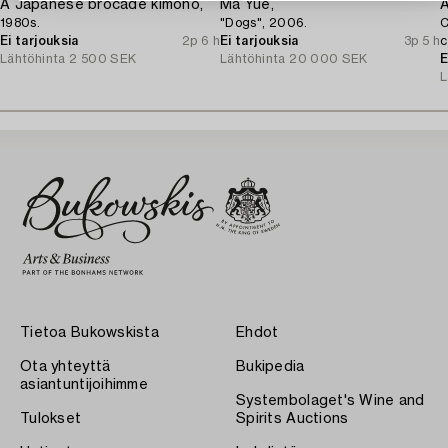
A Japanese brocade kimono,
Ma Yue,
A
1980s.
"Dogs", 2006.
C
Ei tarjouksia
2p 6 h
Ei tarjouksia
3p 5 h
c
Lähtöhinta
2 500 SEK
Lähtöhinta
20 000 SEK
E
L
Tietoa Bukowskista
Ehdot
Ota yhteyttä
Bukipedia
asiantuntijoihimme
Systembolaget's Wine and
Tulokset
Spirits Auctions