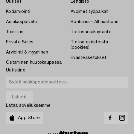
Uutiset
Lehdistö
Kotiarviointi
Avoimet työpaikat
Asiakaspalvelu
Bonhams - All auctions
Toimitus
Tietosuojakäytäntö
Private Sales
Tietoa evästeistä
(cookies)
Arviointi & myyminen
Evästeasetukset
Ostaminen huutokaupassa
Uutiskirje
Lataa sovelluksemme
App Store