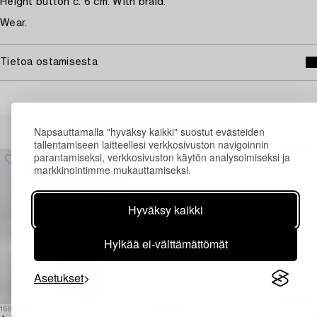
Height button c. 6 cm. With braid.
Wear.
Tietoa ostamisesta
Muiden katsomia kohteita
Napsauttamalla "hyväksy kaikki" suostut evästeiden
tallentamiseen laitteellesi verkkosivuston navigoinnin
parantamiseksi, verkkosivuston käytön analysoimiseksi ja
markkinointimme mukauttamiseksi.
Hyväksy kaikki
Hylkää ei-välttämättömät
Asetukset
1693410
1688630
1