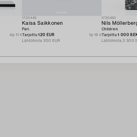
1730449
1730450
Kaisa Saikkonen
Nils Möllerber
Pari.
Children.
4p 11 h
Tarjottu
120 EUR
1p 16 h
Tarjottu
1 000 SE
Lähtöhinta
300 EUR
Lähtöhinta
2 500 