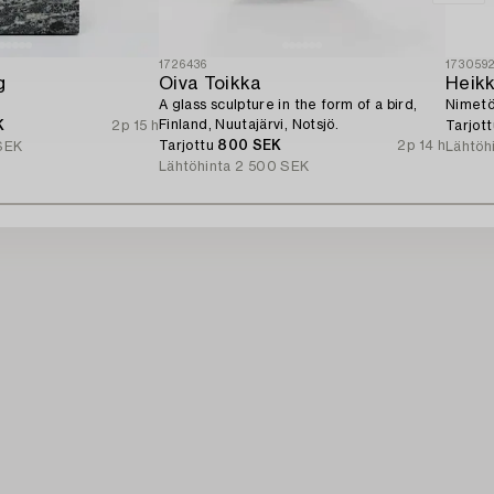
1726436
173059
g
Oiva Toikka
Heikk
A glass sculpture in the form of a bird,
Nimetö
Finland, Nuutajärvi, Notsjö.
K
2p 15 h
Tarjot
Tarjottu
800 SEK
2p 14 h
SEK
Lähtöh
Lähtöhinta
2 500 SEK