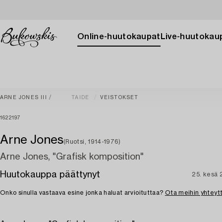
Online-huutokaupat
Live-huutokau
ARNE JONES III
TAIDE
VEISTOKSET
1622197
Arne Jones
(Ruotsi, 1914-1976)
Arne Jones, "Grafisk komposition"
Huutokauppa päättynyt
25. kesä
Onko sinulla vastaava esine jonka haluat arvioituttaa?
Ota meihin yhteyt