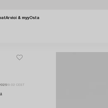
pat
Arvioi & myy
Osta
 2025
19:02 CEST
tä