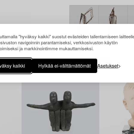
ttamalla "hyväksy kaikki" suostut evästeiden tallentamiseen laitteell
sivuston navigoinnin parantamiseksi, verkkosivuston käytön
oimiseksi ja markkinointimme mukauttamiseksi.
Muiden katsomia kohteita
väksy kaikki
Hylkää ei-välttämättömät
Asetukset