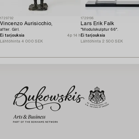
1729792
1729196
Vincenzo Aurisicchio,
Lars Erik Falk
after. Girl.
"Modulskulptur 66".
Ei tarjouksia
4p 14 h
Ei tarjouksia
Lähtöhinta
4 000 SEK
Lähtöhinta
2 500 SEK