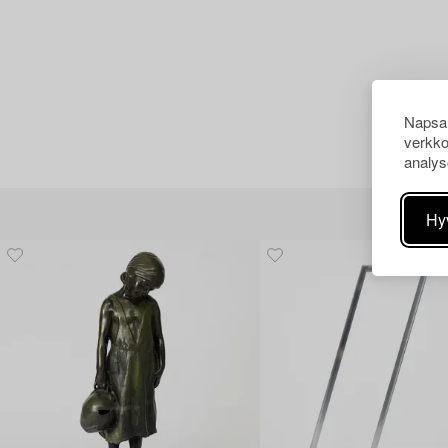
Napsau
verkko
analys
Hy