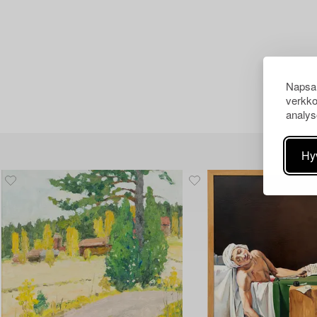
Napsau
verkko
analys
Hy