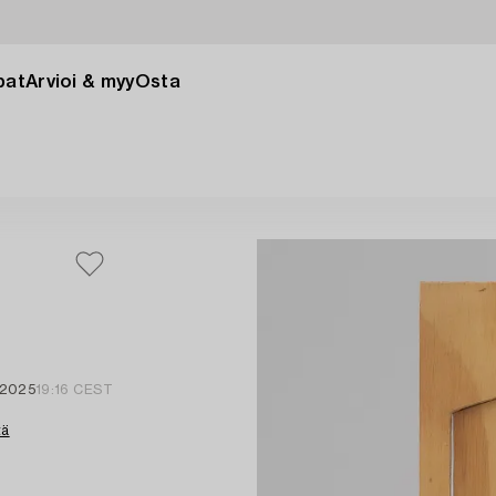
pat
Arvioi & myy
Osta
 2025
19:16 CEST
tä