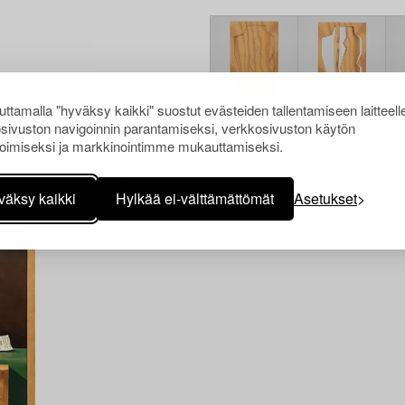
ttamalla "hyväksy kaikki" suostut evästeiden tallentamiseen laitteell
sivuston navigoinnin parantamiseksi, verkkosivuston käytön
oimiseksi ja markkinointimme mukauttamiseksi.
Muiden katsomia kohteita
väksy kaikki
Hylkää ei-välttämättömät
Asetukset