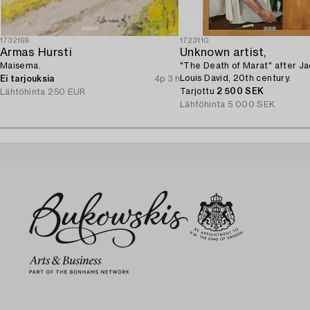
1732169
1723110
Armas Hursti
Unknown artist,
Maisema.
"The Death of Marat" after J
Louis David, 20th century.
Ei tarjouksia
4p 3 h
Tarjottu
2 500 SEK
Lähtöhinta
250 EUR
Lähtöhinta
5 000 SEK