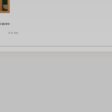
acques-
4 h 1m