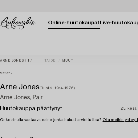
Online-huutokaupat
Live-huutokau
ARNE JONES III
TAIDE
MUUT
1622212
Arne Jones
(Ruotsi, 1914-1976)
Arne Jones, Pair
Huutokauppa päättynyt
25. kesä
Onko sinulla vastaava esine jonka haluat arvioituttaa?
Ota meihin yhteyt