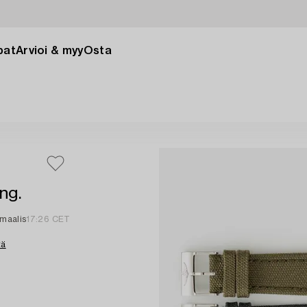
pat
Arvioi & myy
Osta
ng.
 maalis
17:26 CET
tä