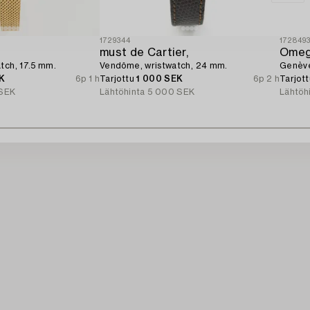
1729344
172849
must de Cartier,
Omeg
tch, 17.5 mm.
Vendôme, wristwatch, 24 mm.
Genève
K
6p 1 h
Tarjottu
1 000 SEK
6p 2 h
Tarjot
SEK
Lähtöhinta
5 000 SEK
Lähtöh