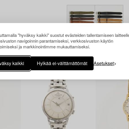
ttamalla "hyväksy kaikki" suostut evästeiden tallentamiseen laitteell
sivuston navigoinnin parantamiseksi, verkkosivuston käytön
oimiseksi ja markkinointimme mukauttamiseksi.
Muiden katsomia kohteita
väksy kaikki
Hylkää ei-välttämättömät
Asetukset