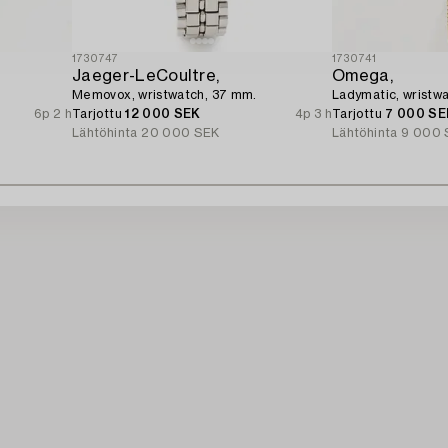
1730747
1730741
Jaeger-LeCoultre,
Omega,
Memovox, wristwatch, 37 mm.
Ladymatic, wristwa
6p 2 h
Tarjottu
12 000 SEK
4p 3 h
Tarjottu
7 000 SE
Lähtöhinta
20 000 SEK
Lähtöhinta
9 000 