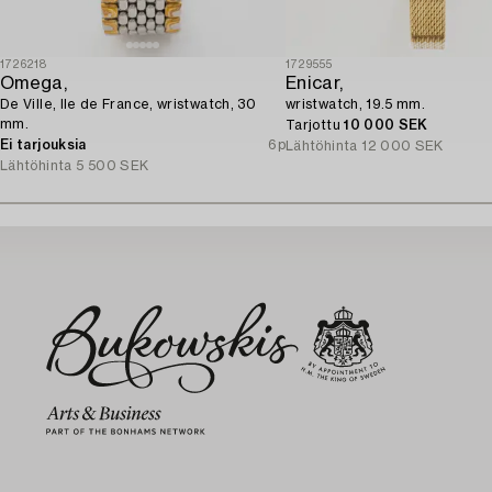
1726218
1729555
Omega,
Enicar,
De Ville, Ile de France, wristwatch, 30
wristwatch, 19.5 mm.
mm.
Tarjottu
10 000 SEK
Ei tarjouksia
6p
Lähtöhinta
12 000 SEK
Lähtöhinta
5 500 SEK