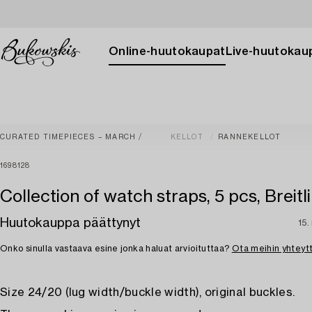
Online-huutokaupat
Live-huutokau
CURATED TIMEPIECES – MARCH
KELLOT
RANNEKELLOT
1698128
Collection of watch straps, 5 pcs, Breitli
Huutokauppa päättynyt
15.
Onko sinulla vastaava esine jonka haluat arvioituttaa?
Ota meihin yhteyt
Size 24/20 (lug width/buckle width), original buckles.