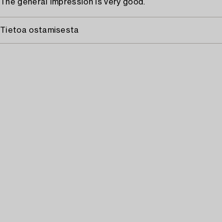
The general impression is very good.
Tietoa ostamisesta