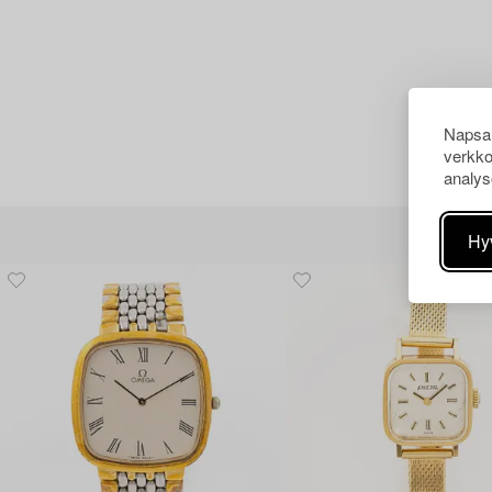
Napsau
verkko
analys
Hy