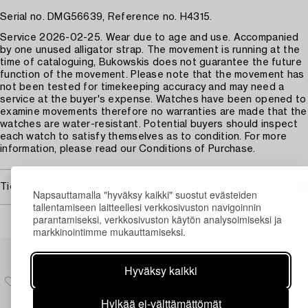
Serial no. DMG56639, Reference no. H4315.
Service 2026-02-25. Wear due to age and use. Accompanied
by one unused alligator strap. The movement is running at the
time of cataloguing, Bukowskis does not guarantee the future
function of the movement. Please note that the movement has
not been tested for timekeeping accuracy and may need a
service at the buyer's expense. Watches have been opened to
examine movements therefore no warranties are made that the
watches are water-resistant. Potential buyers should inspect
each watch to satisfy themselves as to condition. For more
information, please read our Conditions of Purchase.
Tietoa ostamisesta
Napsauttamalla "hyväksy kaikki" suostut evästeiden
tallentamiseen laitteellesi verkkosivuston navigoinnin
parantamiseksi, verkkosivuston käytön analysoimiseksi ja
markkinointimme mukauttamiseksi.
Muiden katsomia kohteita
Hyväksy kaikki
Hylkää ei-välttämättömät