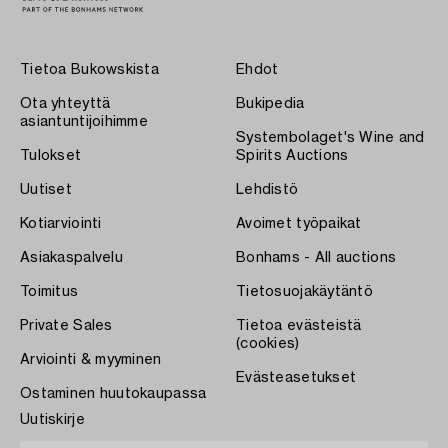
Tietoa Bukowskista
Ehdot
Ota yhteyttä
Bukipedia
asiantuntijoihimme
Systembolaget's Wine and
Tulokset
Spirits Auctions
Uutiset
Lehdistö
Kotiarviointi
Avoimet työpaikat
Asiakaspalvelu
Bonhams - All auctions
Toimitus
Tietosuojakäytäntö
Private Sales
Tietoa evästeistä
(cookies)
Arviointi & myyminen
Evästeasetukset
Ostaminen huutokaupassa
Uutiskirje