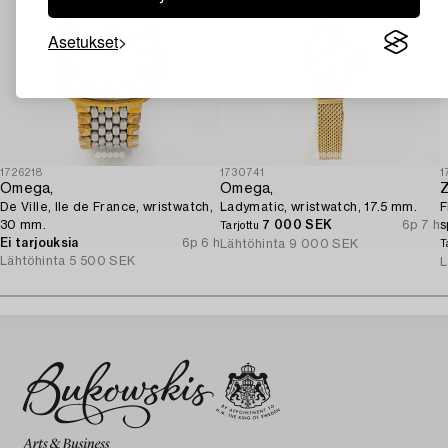
Asetukset
1726218
1730741
1
Omega,
Omega,
Z
De Ville, Ile de France, wristwatch,
Ladymatic, wristwatch, 17.5 mm.
F
30 mm.
7 000 SEK
6p 7 h
s
Tarjottu
Ei tarjouksia
6p 6 h
k
Lähtöhinta
9 000 SEK
T
Lähtöhinta
5 500 SEK
L