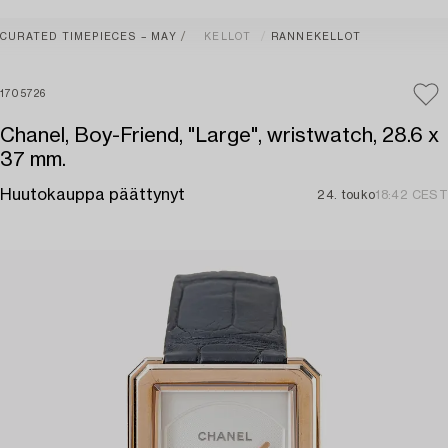
CURATED TIMEPIECES – MAY
KELLOT
RANNEKELLOT
1705726
Chanel, Boy-Friend, "Large", wristwatch, 28.6 x
37 mm.
Huutokauppa päättynyt
24. touko
18:42 CEST