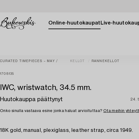
Online-huutokaupat
Live-huutokau
CURATED TIMEPIECES – MAY
KELLOT
RANNEKELLOT
1708135
IWC, wristwatch, 34.5 mm.
Huutokauppa päättynyt
24. 
Onko sinulla vastaava esine jonka haluat arvioituttaa?
Ota meihin yhteyt
18K gold, manual, plexiglass, leather strap, circa 1949.