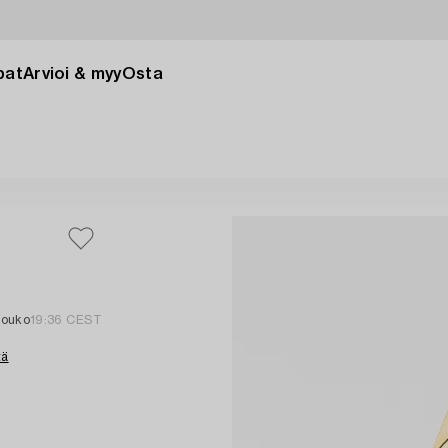
pat
Arvioi & myy
Osta
touko
19:36 CEST
tä