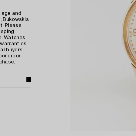
o age and
g, Bukowskis
t. Please
eeping
e. Watches
warranties
al buyers
condition.
rchase.