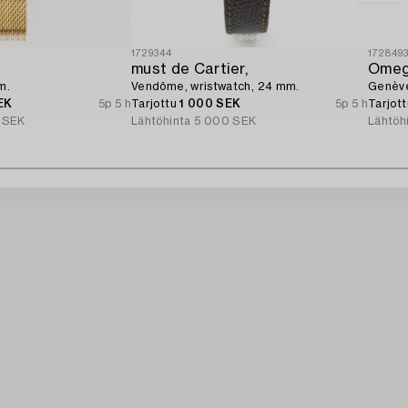
1729344
172849
must de Cartier,
Omeg
m.
Vendôme, wristwatch, 24 mm.
Genève
EK
5p 5 h
Tarjottu
1 000 SEK
5p 5 h
Tarjot
 SEK
Lähtöhinta
5 000 SEK
Lähtöh