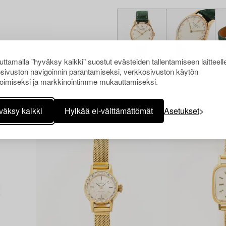
ttamalla "hyväksy kaikki" suostut evästeiden tallentamiseen laitteell
sivuston navigoinnin parantamiseksi, verkkosivuston käytön
oimiseksi ja markkinointimme mukauttamiseksi.
Muiden katsomia kohteita
väksy kaikki
Hylkää ei-välttämättömät
Asetukset