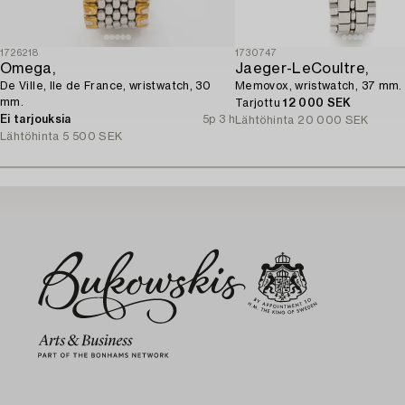
1726218
1730747
Omega,
Jaeger-LeCoultre,
De Ville, Ile de France, wristwatch, 30
Memovox, wristwatch, 37 mm.
mm.
Tarjottu
12 000 SEK
Ei tarjouksia
5p 3 h
Lähtöhinta
20 000 SEK
Lähtöhinta
5 500 SEK