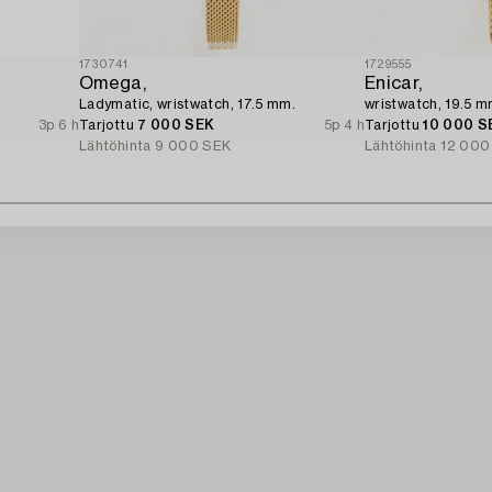
1730741
1729555
Omega,
Enicar,
Ladymatic, wristwatch, 17.5 mm.
wristwatch, 19.5 m
3p 6 h
Tarjottu
7 000 SEK
5p 4 h
Tarjottu
10 000 S
Lähtöhinta
9 000 SEK
Lähtöhinta
12 000