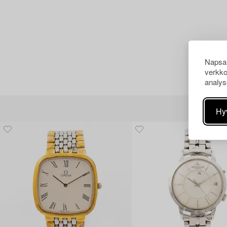
Napsau
verkko
analys
Hy