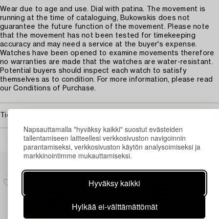
Wear due to age and use. Dial with patina. The movement is
running at the time of cataloguing, Bukowskis does not
guarantee the future function of the movement. Please note
that the movement has not been tested for timekeeping
accuracy and may need a service at the buyer's expense.
Watches have been opened to examine movements therefore
no warranties are made that the watches are water-resistant.
Potential buyers should inspect each watch to satisfy
themselves as to condition. For more information, please read
our Conditions of Purchase.
Tietoa ostamisesta
Napsauttamalla "hyväksy kaikki" suostut evästeiden
tallentamiseen laitteellesi verkkosivuston navigoinnin
parantamiseksi, verkkosivuston käytön analysoimiseksi ja
markkinointimme mukauttamiseksi.
Muiden katsomia kohteita
Hyväksy kaikki
Hylkää ei-välttämättömät