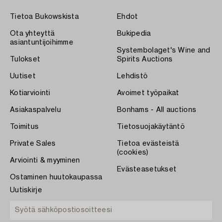
Tietoa Bukowskista
Ehdot
Ota yhteyttä
Bukipedia
asiantuntijoihimme
Systembolaget's Wine and
Tulokset
Spirits Auctions
Uutiset
Lehdistö
Kotiarviointi
Avoimet työpaikat
Asiakaspalvelu
Bonhams - All auctions
Toimitus
Tietosuojakäytäntö
Private Sales
Tietoa evästeistä
(cookies)
Arviointi & myyminen
Evästeasetukset
Ostaminen huutokaupassa
Uutiskirje