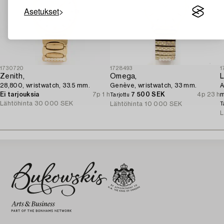
Asetukset
1730720
1728493
1
Zenith,
Omega,
L
28,800, wristwatch, 33.5 mm.
Genève, wristwatch, 33 mm.
A
Ei tarjouksia
7p 1 h
7 500 SEK
4p 23 h
Tarjottu
Lähtöhinta
30 000 SEK
Lähtöhinta
10 000 SEK
T
L