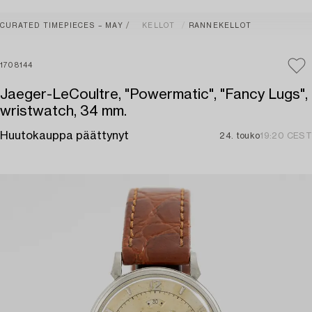
CURATED TIMEPIECES – MAY
KELLOT
RANNEKELLOT
1708144
Jaeger-LeCoultre, "Powermatic", "Fancy Lugs",
wristwatch, 34 mm.
Huutokauppa päättynyt
24. touko
19:20 CEST