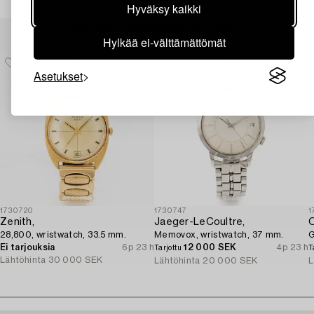
Hyväksy kaikki
Muiden katsomia kohteita
Hylkää ei-välttämättömät
Asetukset
1730720
1730747
1
Zenith,
Jaeger-LeCoultre,
28,800, wristwatch, 33.5 mm.
Memovox, wristwatch, 37 mm.
G
Ei tarjouksia
6p 23 h
12 000 SEK
4p 23 h
Tarjottu
T
Lähtöhinta
30 000 SEK
Lähtöhinta
20 000 SEK
L