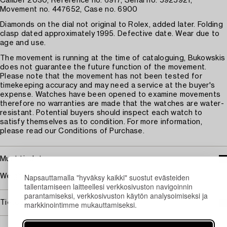
Caliber 2030, Reference no. 6917, Serial no. 5925921,
Movement no. 447652, Case no. 6900
Diamonds on the dial not original to Rolex, added later. Folding
clasp dated approximately 1995. Defective date. Wear due to
age and use.
The movement is running at the time of cataloguing, Bukowskis
does not guarantee the future function of the movement.
Please note that the movement has not been tested for
timekeeping accuracy and may need a service at the buyer's
expense. Watches have been opened to examine movements
therefore no warranties are made that the watches are water-
resistant. Potential buyers should inspect each watch to
satisfy themselves as to condition. For more information,
please read our Conditions of Purchase.
Muut tiedot
Napsauttamalla "hyväksy kaikki" suostut evästeiden
Weight approx. 69 grams
tallentamiseen laitteellesi verkkosivuston navigoinnin
parantamiseksi, verkkosivuston käytön analysoimiseksi ja
Tietoa ostamisesta
markkinointimme mukauttamiseksi.