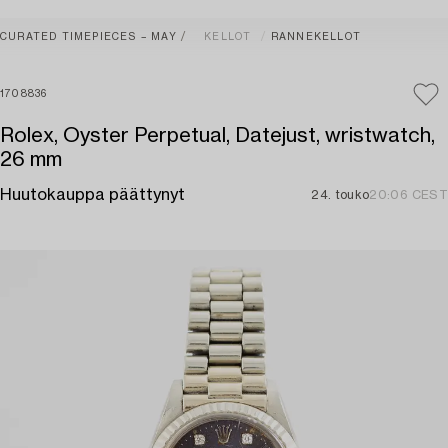
CURATED TIMEPIECES – MAY
KELLOT
RANNEKELLOT
1708836
Rolex, Oyster Perpetual, Datejust, wristwatch,
26 mm
Huutokauppa päättynyt
24. touko
20:06 CEST