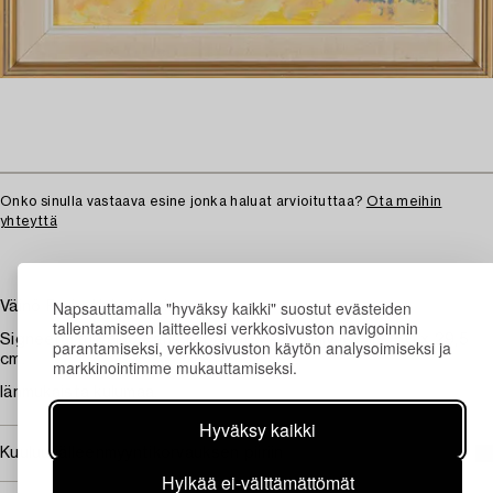
Onko sinulla vastaava esine jonka haluat arvioituttaa?
Ota meihin
yhteyttä
Napsauttamalla "hyväksy kaikki" suostut evästeiden
Väinö Paris, Kukat korissa
tallentamiseen laitteellesi verkkosivuston navigoinnin
Signeerattu Väinö Paris ja päivätty -73. Öljy levylle, 50 x 29,5
parantamiseksi, verkkosivuston käytön analysoimiseksi ja
cm.
markkinointimme mukauttamiseksi.
Iänmukaista kulumaa.
Hyväksy kaikki
Kuuluu jälleenmyyntikorvauksen piiriin
Hylkää ei-välttämättömät