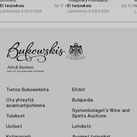
Untitled.
"Imaginary Philosophy".
M
Ei tarjouksia
5p 17 h
Ei tarjouksia
6p 15 h
T
Lähtöhinta
5 000 SEK
Lähtöhinta
5 000 SEK
L
Tietoa Bukowskista
Ehdot
Ota yhteyttä
Bukipedia
asiantuntijoihimme
Systembolaget's Wine and
Tulokset
Spirits Auctions
Uutiset
Lehdistö