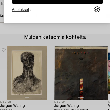
Tietoa ostamisesta
Asetukset
Kuvan käyttöoikeudet
Muiden katsomia kohteita
1730423
1730424
1
Jörgen Waring
Jörgen Waring
V