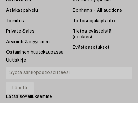
Kotiarviointi
Avoimet työpaikat
Asiakaspalvelu
Bonhams - All auctions
Toimitus
Tietosuojakäytäntö
Private Sales
Tietoa evästeistä
(cookies)
Arviointi & myyminen
Evästeasetukset
Ostaminen huutokaupassa
Uutiskirje
Lataa sovelluksemme
App Store
MAKSA
COPYRIGHT ©1870-2026 BUKOWSKI AUKTIONER AB