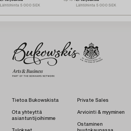
Lähtöhinta
5 000 SEK
Lähtöhinta
5 000 SEK
Tietoa Bukowskista
Private Sales
Ota yhteyttä
Arviointi & myyminen
asiantuntijoihimme
Ostaminen
Tulokset
huutokaupassa