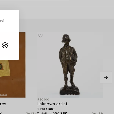
esi
1730400
res
Unknown artist,
"First Class".
K
3p 13 h
Tarjottu
1 000 SEK
2p 13 h