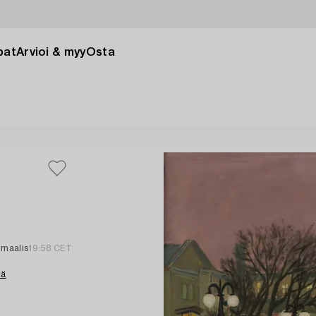
pat
Arvioi & myy
Osta
 maalis
19:58 CET
tä