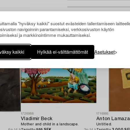
ttamalla "hyväksy kaikki" suostut evästeiden tallentamiseen laitteell
Muiden katsomia kohteita
sivuston navigoinnin parantamiseksi, verkkosivuston käytön
oimiseksi ja markkinointimme mukauttamiseksi.
väksy kaikki
Hylkää ei-välttämättömät
Asetukset
1726988
1716995
Vladimir Beck
Anton Lamaza
Mother and child in a landscape.
Untitled.
6p 14 h
Tarjottu
555 SEK
3p 14 h
Tarjottu
3 000 SE