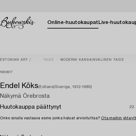
Online-huutokaupat
Live-huutokau
ESTONIAN ART
TAIDE
MODERNI KANSAINVÄLINEN TAIDE
1689617
Endel Kõks
(Estland/Sverige, 1912-1983)
Näkymä Örebrosta
Huutokauppa päättynyt
22.
Onko sinulla vastaava esine jonka haluat arvioituttaa?
Ota meihin yhteyt