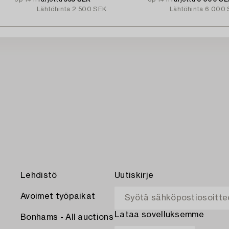
Lähtöhinta
2 500 SEK
Lähtöhinta
6 000 
Lehdistö
Uutiskirje
Avoimet työpaikat
Lataa sovelluksemme
Bonhams - All auctions