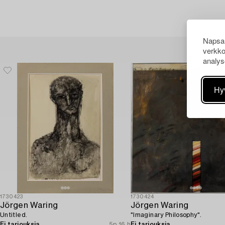
Napsau
verkko
analys
Hy
1730423
1730424
Jörgen Waring
Jörgen Waring
Untitled.
"Imaginary Philosophy".
Ei tarjouksia
5p 16 h
Ei tarjouksia