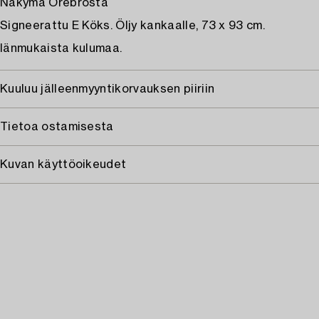
Näkymä Örebrosta
Signeerattu E Köks. Öljy kankaalle, 73 x 93 cm.
Iänmukaista kulumaa.
Kuuluu jälleenmyyntikorvauksen piiriin
Tietoa ostamisesta
Kuvan käyttöoikeudet