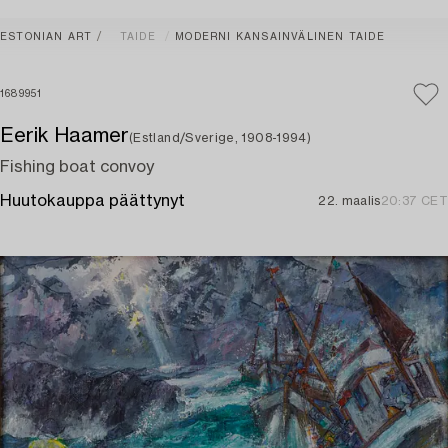
ESTONIAN ART
TAIDE
MODERNI KANSAINVÄLINEN TAIDE
1689951
Eerik Haamer
(Estland/Sverige, 1908-1994)
Fishing boat convoy
Huutokauppa päättynyt
22. maalis
20:37 CET