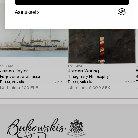
Asetukset
1732441
1730424
1
James Taylor
Jörgen Waring
A
Purjevene satamassa.
"Imaginary Philosophy".
S
Ei tarjouksia
7p 13 h
Ei tarjouksia
5p 12 h
E
Lähtöhinta
300 EUR
Lähtöhinta
5 000 SEK
L