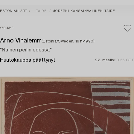
ESTONIAN ART
TAIDE
MODERNI KANSAINVÄLINEN TAIDE
1704312
Arno Vihalemm
(Estonia/Sweden, 1911-1990)
"Nainen peilin edessä"
Huutokauppa päättynyt
22. maalis
20:56 CET