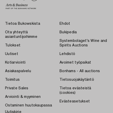
Tietoa Bukowskista
Ehdot
Ota yhteyttä
Bukipedia
asiantuntijoihimme
Systembolaget's Wine and
Tulokset
Spirits Auctions
Uutiset
Lehdistö
Kotiarviointi
Avoimet työpaikat
Asiakaspalvelu
Bonhams - All auctions
Toimitus
Tietosuojakäytäntö
Private Sales
Tietoa evästeistä
(cookies)
Arviointi & myyminen
Evästeasetukset
Ostaminen huutokaupassa
Uutiskirje