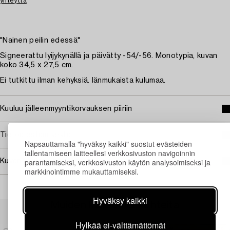
yhteyttä
"Nainen peilin edessä"
Signeerattu lyijykynällä ja päivätty -54/-56. Monotypia, kuvan
koko 34,5 x 27,5 cm.
Ei tutkittu ilman kehyksiä. Iänmukaista kulumaa.
Kuuluu jälleenmyyntikorvauksen piiriin
Tietoa ostamisesta
Napsauttamalla "hyväksy kaikki" suostut evästeiden
tallentamiseen laitteellesi verkkosivuston navigoinnin
parantamiseksi, verkkosivuston käytön analysoimiseksi ja
Kuvan käyttöoikeudet
markkinointimme mukauttamiseksi.
Hyväksy kaikki
Muiden katsomia kohteita
Hylkää ei-välttämättömät