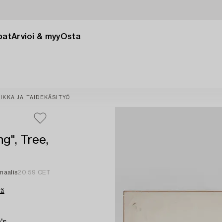
pat
Arvioi & myy
Osta
IKKA JA TAIDEKÄSITYÖ
ng", Tree,
 maalis
20:59 CET
tä