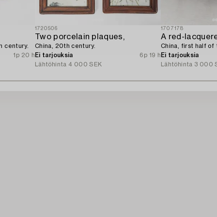
1720506
1707178
Two porcelain plaques,
A red-lacquer
h century.
China, 20th century.
China, first half o
1p 20 h
Ei tarjouksia
6p 19 h
Ei tarjouksia
Lähtöhinta
4 000 SEK
Lähtöhinta
3 000 