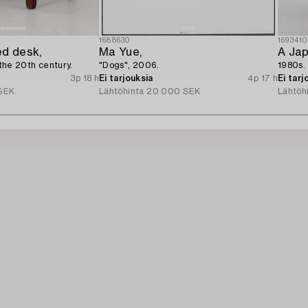
1688630
169341
ed desk,
Ma Yue,
A Ja
f the 20th century.
"Dogs", 2006.
1980s.
3p 18 h
Ei tarjouksia
4p 17 h
Ei tarj
SEK
Lähtöhinta
20 000 SEK
Lähtöh