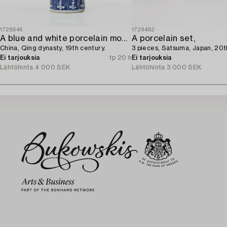
1728646
1729482
A blue and white porcelain moon flask,
A porcelain set,
China, Qing dynasty, 19th century.
3 pieces, Satsuma, Japan, 20t
Ei tarjouksia
1p 20 h
Ei tarjouksia
Lähtöhinta
4 000 SEK
Lähtöhinta
3 000 SEK