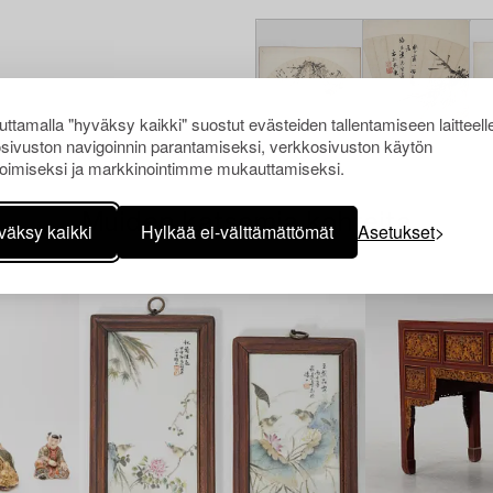
ttamalla "hyväksy kaikki" suostut evästeiden tallentamiseen laitteell
sivuston navigoinnin parantamiseksi, verkkosivuston käytön
oimiseksi ja markkinointimme mukauttamiseksi.
Muiden katsomia kohteita
väksy kaikki
Hylkää ei-välttämättömät
Asetukset