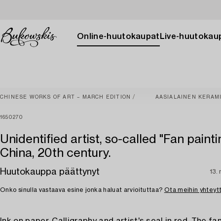
Online-huutokaupat
Live-huutokau
CHINESE WORKS OF ART – MARCH EDITION
AASIALAINEN KERAMI
1650270
Unidentified artist, so-called "Fan painti
China, 20th century.
Huutokauppa päättynyt
13.
Onko sinulla vastaava esine jonka haluat arvioituttaa?
Ota meihin yhteyt