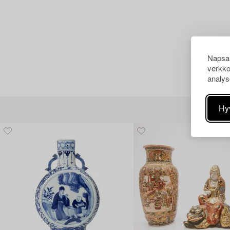
Napsau
verkko
analys
Hy