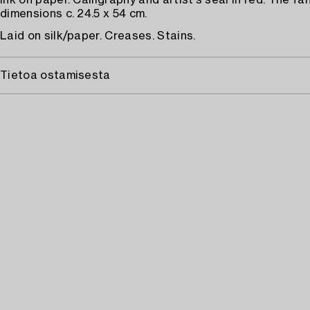
Ink on paper. Calligraphy and artist's seal in red. The fan
dimensions c. 24.5 x 54 cm.
Laid on silk/paper. Creases. Stains.
Tietoa ostamisesta