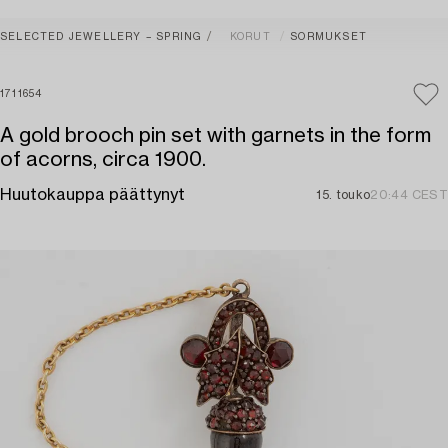
SELECTED JEWELLERY – SPRING
KORUT
SORMUKSET
1711654
A gold brooch pin set with garnets in the form
of acorns, circa 1900.
Huutokauppa päättynyt
15. touko
20:44 CEST