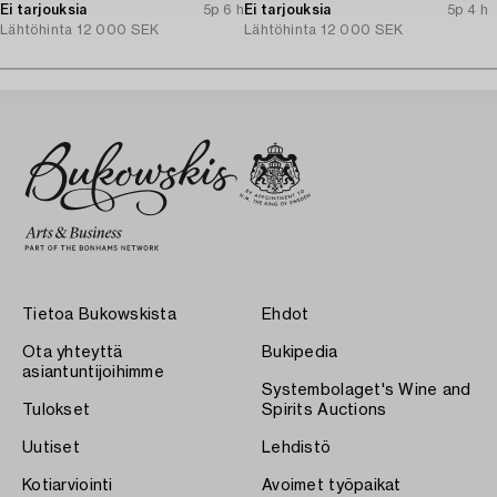
Ei tarjouksia
5p 6 h
cut diamonds.
Ei tarjouksia
5p 4 h
Lähtöhinta
12 000 SEK
Lähtöhinta
12 000 SEK
Tietoa Bukowskista
Ehdot
Ota yhteyttä
Bukipedia
asiantuntijoihimme
Systembolaget's Wine and
Tulokset
Spirits Auctions
Uutiset
Lehdistö
Kotiarviointi
Avoimet työpaikat