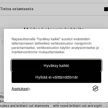
Tietoa ostamisesta
Muiden katsomia kohteita
Napsauttamalla "hyväksy kaikki" suostut evästeiden
tallentamiseen laitteellesi verkkosivuston navigoinnin
parantamiseksi, verkkosivuston käytön analysoimiseksi ja
markkinointimme mukauttamiseksi.
Hyväksy kaikki
Hylkää ei-välttämättömät
Asetukset
1729334
1709717
1
Ring,
Claës E. Giertta
Engelbert, 18K gold with carré-cut
Ring 18K gold and white gold set
E
rubies and brilliant-cut diamonds.
with round brilliant-cut and eight-
L