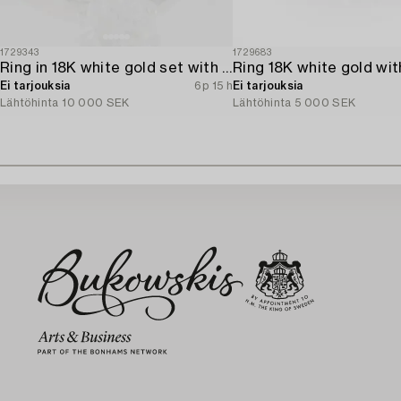
1729343
1729683
Ring in 18K white gold set with a round brilliant-cut diamond.
Ei tarjouksia
6p 15 h
Ei tarjouksia
Lähtöhinta
10 000 SEK
Lähtöhinta
5 000 SEK