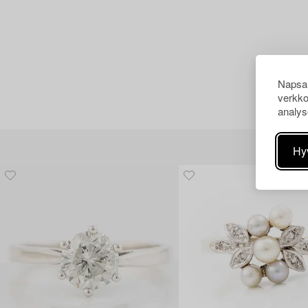
Napsau
verkko
analys
Hy