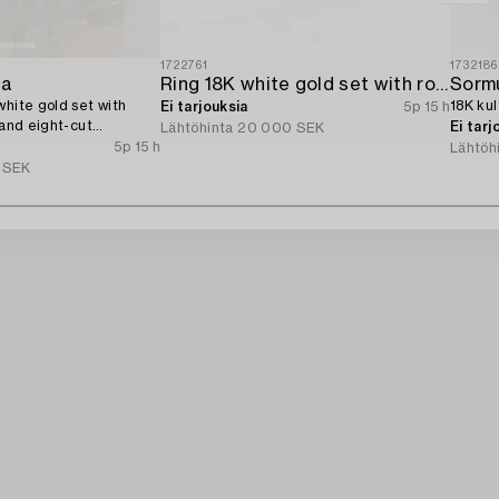
1722761
1732186
ta
Ring 18K white gold set with round brilliant-cut diamonds.
Sorm
white gold set with
18K kul
Ei tarjouksia
5p 15 h
 and eight-cut
Ei tarj
Lähtöhinta
20 000 SEK
5p 15 h
Lähtöh
 SEK