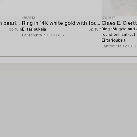
1662243
1709717
Ring 18K white gold with pearls and octagon-cut diamonds.
Ring in 14K white gold with tourmaline and brilliant-cut diamonds.
Claës E. Giert
Ring 18K gold and 
3p 16 h
Ei tarjouksia
6p 13 h
round brilliant-cut
Lähtöhinta
7 000 SEK
diamonds.
Ei tarjouksia
Lähtöhinta
12 000