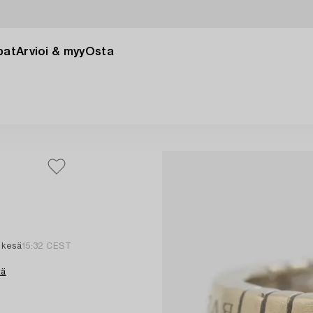
pat
Arvioi & myy
Osta
 kesä
15:32 CEST
tä