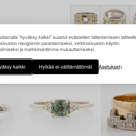
ttamalla "hyväksy kaikki" suostut evästeiden tallentamiseen laitteell
sivuston navigoinnin parantamiseksi, verkkosivuston käytön
oimiseksi ja markkinointimme mukauttamiseksi.
Muiden katsomia kohteita
väksy kaikki
Hylkää ei-välttämättömät
Asetukset