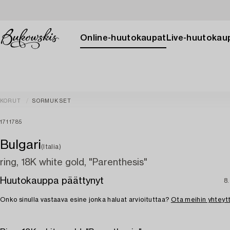
Online-huutokaupat
Live-huutokau
KORUT
SORMUKSET
1711785
Bulgari
(Italia)
ring, 18K white gold, "Parenthesis"
Huutokauppa päättynyt
8.
Onko sinulla vastaava esine jonka haluat arvioituttaa?
Ota meihin yhteyt