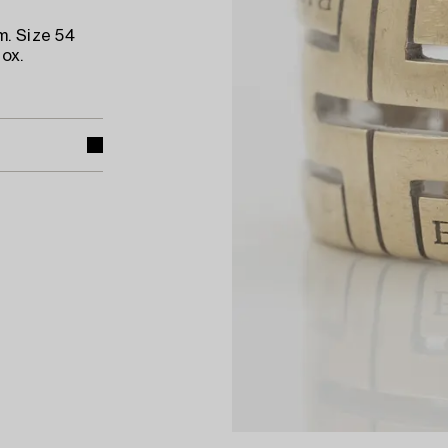
m. Size 54
ox.