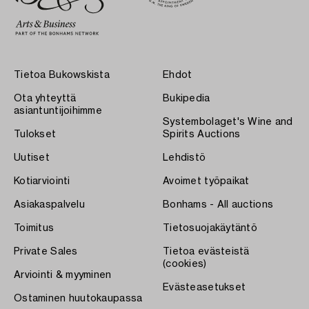
Tietoa Bukowskista
Ehdot
Ota yhteyttä
Bukipedia
asiantuntijoihimme
Systembolaget's Wine and
Tulokset
Spirits Auctions
Uutiset
Lehdistö
Kotiarviointi
Avoimet työpaikat
Asiakaspalvelu
Bonhams - All auctions
Toimitus
Tietosuojakäytäntö
Private Sales
Tietoa evästeistä
(cookies)
Arviointi & myyminen
Evästeasetukset
Ostaminen huutokaupassa