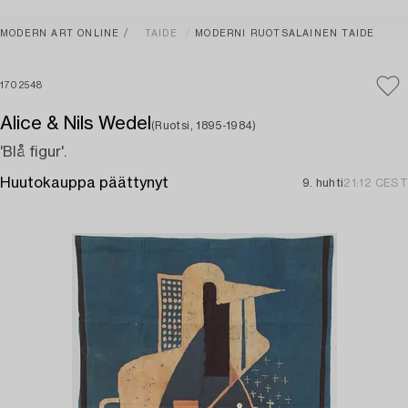
MODERN ART ONLINE
TAIDE
MODERNI RUOTSALAINEN TAIDE
1702548
Alice & Nils Wedel
(Ruotsi, 1895-1984)
'Blå figur'.
Huutokauppa päättynyt
9. huhti
21:12 CEST