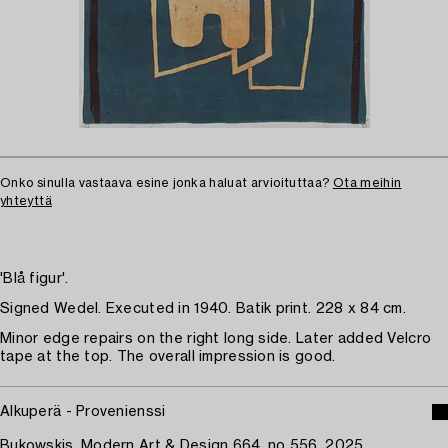
Onko sinulla vastaava esine jonka haluat arvioituttaa?
Ota meihin
yhteyttä
'Blå figur'.
Signed Wedel. Executed in 1940. Batik print. 228 x 84 cm.
Minor edge repairs on the right long side. Later added Velcro
tape at the top. The overall impression is good.
Alkuperä - Provenienssi
Bukowskis, Modern Art & Design 664, no 556, 2025.