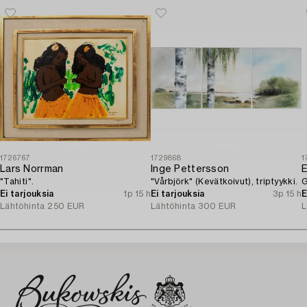
1726767
1729868
1
Lars Norrman
Inge Pettersson
E
"Tahiti".
"Vårbjörk" (Kevätkoivut), triptyykki.
G
Ei tarjouksia
1p 15 h
Ei tarjouksia
3p 15 h
E
Lähtöhinta
250 EUR
Lähtöhinta
300 EUR
L