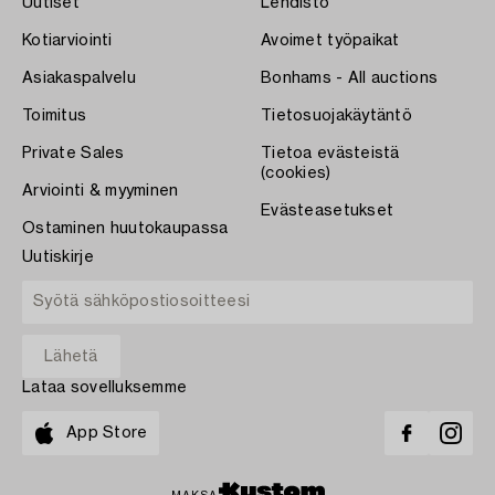
Uutiset
Lehdistö
Kotiarviointi
Avoimet työpaikat
Asiakaspalvelu
Bonhams - All auctions
Toimitus
Tietosuojakäytäntö
Private Sales
Tietoa evästeistä
(cookies)
Arviointi & myyminen
Evästeasetukset
Ostaminen huutokaupassa
Uutiskirje
Lataa sovelluksemme
App Store