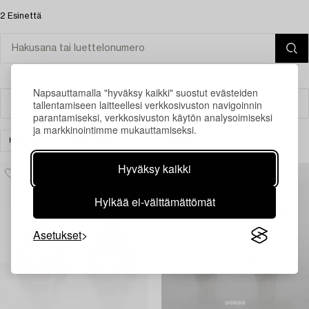
2 Esinettä
Napsauttamalla "hyväksy kaikki" suostut evästeiden
tallentamiseen laitteellesi verkkosivuston navigoinnin
Suodatin
parantamiseksi, verkkosivuston käytön analysoimiseksi
ja markkinointimme mukauttamiseksi.
HOPEA
KYNTTILÄNJALAT
TYHJENNÄ KAIKKI
Hyväksy kaikki
Hylkää ei-välttämättömät
Asetukset