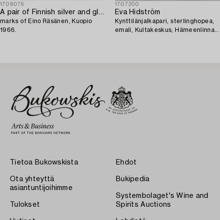
1708076
1707200
A pair of Finnish silver and glass candlesticks,
Eva Hidström
marks of Eino Räsänen, Kuopio
Kynttilänjalkapari, sterlinghopea,
1966.
emali, Kultakeskus, Hämeenlinna
1969.
Tietoa Bukowskista
Ehdot
Ota yhteyttä
Bukipedia
asiantuntijoihimme
Systembolaget's Wine and
Tulokset
Spirits Auctions