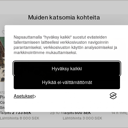
Muiden katsomia kohteita
Napsauttamalla "hyväksy kaikki" suostut evästeiden
tallentamiseen laitteellesi verkkosivuston navigoinnin
parantamiseksi, verkkosivuston käytön analysoimiseksi ja
markkinointimme mukauttamiseksi.
Hyväksy kaikki
Hylkää ei-välttämättömät
1727757
1699072
1
Asetukset
Pieter Brueghel dä
Édouard Bertin
Copy after, The Hunters in the
Attributed to, Mountain landscape
a
Snow.
with shepherd and wandering
T
2 733 SEK
2p 10 h
woman.
500 SEK
14 h 11m
L
Tarjottu
Tarjottu
Lähtöhinta
8 000 SEK
Lähtöhinta
3 000 SEK