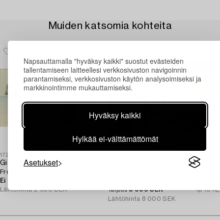
Muiden katsomia kohteita
Napsauttamalla "hyväksy kaikki" suostut evästeiden
tallentamiseen laitteellesi verkkosivuston navigoinnin
parantamiseksi, verkkosivuston käytön analysoimiseksi ja
markkinointimme mukauttamiseksi.
Hyväksy kaikki
Hylkää ei-välttämättömät
1728513
1727757
1
Asetukset
Gian Luciano Sormani
Pieter Brueghel dä
O
From Venice.
Copy after, The Hunters in the
H
Ei tarjouksia
6p 9 h
Snow.
T
Lähtöhinta
2 500 SEK
3 000 SEK
1p 10 h
L
Tarjottu
Lähtöhinta
8 000 SEK