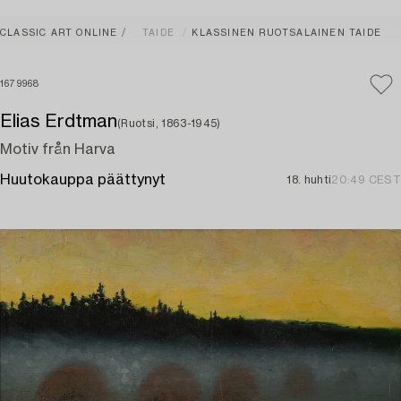
CLASSIC ART ONLINE
TAIDE
KLASSINEN RUOTSALAINEN TAIDE
1679968
Elias Erdtman
(Ruotsi, 1863-1945)
Motiv från Harva
Huutokauppa päättynyt
18. huhti
20:49 CEST