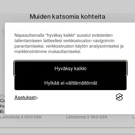
Muiden katsomia kohteita
Napsauttamalla "hyväksy kaikki" suostut evästeiden
tallentamiseen laitteellesi verkkosivuston navigoinnin
parantamiseksi, verkkosivuston käytön analysoimiseksi ja
markkinointimme mukauttamiseksi.
Hyväksy kaikki
Hylkää ei-välttämättömät
Asetukset
1727369
1720896
1
Carl Wilhelm Nordgren
Nisse Zetterberg
E
Portrait of a Boy.
Sketch.
S
Ei tarjouksia
6p 13 h
Ei tarjouksia
4p 10 h
E
Lähtöhinta
4 000 SEK
Lähtöhinta
2 500 SEK
L