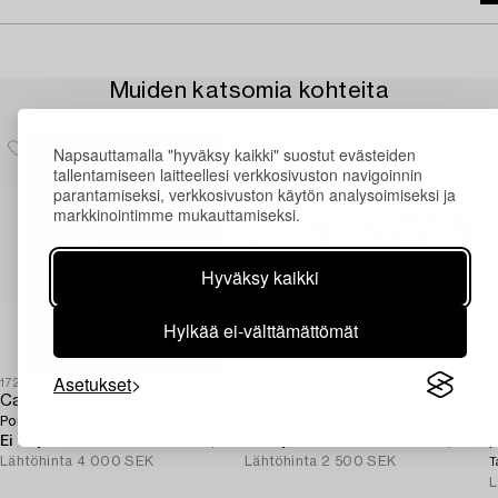
Muiden katsomia kohteita
Napsauttamalla "hyväksy kaikki" suostut evästeiden
tallentamiseen laitteellesi verkkosivuston navigoinnin
parantamiseksi, verkkosivuston käytön analysoimiseksi ja
markkinointimme mukauttamiseksi.
Hyväksy kaikki
Hylkää ei-välttämättömät
Asetukset
1727369
1720896
1
Carl Wilhelm Nordgren
Nisse Zetterberg
Portrait of a Boy.
Sketch.
"
Ei tarjouksia
5p 2 h
Ei tarjouksia
2p 23 h
p
Lähtöhinta
4 000 SEK
Lähtöhinta
2 500 SEK
S
T
L