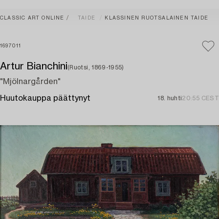
CLASSIC ART ONLINE
TAIDE
KLASSINEN RUOTSALAINEN TAIDE
1697011
Artur Bianchini
(Ruotsi, 1869-1955)
"Mjölnargården"
Huutokauppa päättynyt
18. huhti
20:55 CEST