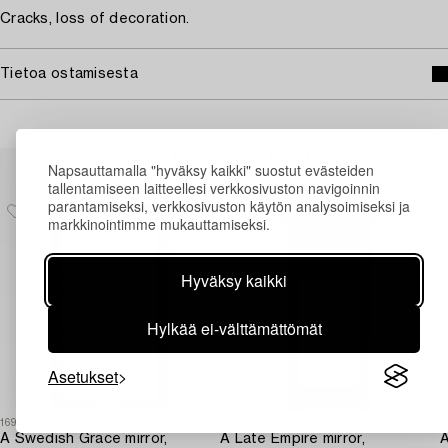
Cracks, loss of decoration.
Tietoa ostamisesta
Muiden katsomia kohteita
Napsauttamalla "hyväksy kaikki" suostut evästeiden
tallentamiseen laitteellesi verkkosivuston navigoinnin
parantamiseksi, verkkosivuston käytön analysoimiseksi ja
markkinointimme mukauttamiseksi.
Hyväksy kaikki
Hylkää ei-välttämättömät
Asetukset
1697186
1729442
1
A Swedish Grace mirror,
A Late Empire mirror,
A