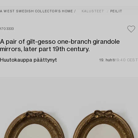
A WEST SWEDISH COLLECTOR’S HOME
KALUSTEET
PEILIT
1703333
A pair of gilt-gesso one-branch girandole
mirrors, later part 19th century.
Huutokauppa päättynyt
19. huhti
19:40 CEST