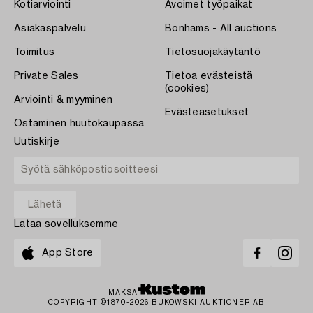
Kotiarviointi
Avoimet työpaikat
Asiakaspalvelu
Bonhams - All auctions
Toimitus
Tietosuojakäytäntö
Private Sales
Tietoa evästeistä
(cookies)
Arviointi & myyminen
Evästeasetukset
Ostaminen huutokaupassa
Uutiskirje
Lataa sovelluksemme
App Store
MAKSA
COPYRIGHT ©1870-2026 BUKOWSKI AUKTIONER AB