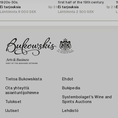
1920s-30s.
first half of the 19th century.
1
Ei tarjouksia
9p 3 h
Ei tarjouksia
3p 2 h
E
Lähtöhinta
8 000 SEK
Lähtöhinta
2 500 SEK
L
Tietoa Bukowskista
Ehdot
Ota yhteyttä
Bukipedia
asiantuntijoihimme
Systembolaget's Wine and
Tulokset
Spirits Auctions
Uutiset
Lehdistö