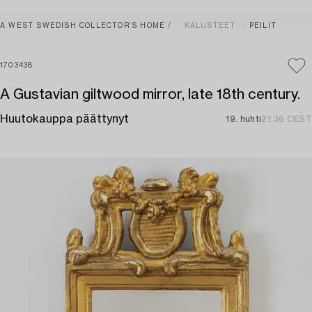
A WEST SWEDISH COLLECTOR’S HOME
KALUSTEET
PEILIT
1703438
A Gustavian giltwood mirror, late 18th century.
Huutokauppa päättynyt
19. huhti
21:36 CEST