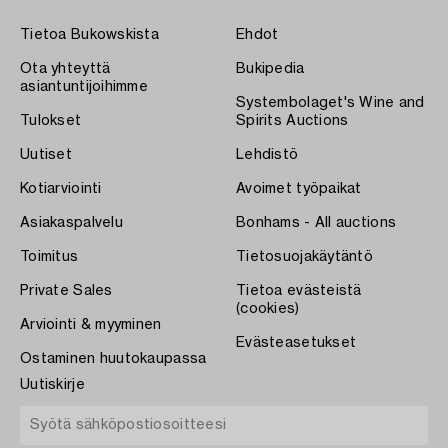
Tietoa Bukowskista
Ehdot
Ota yhteyttä
Bukipedia
asiantuntijoihimme
Systembolaget's Wine and
Tulokset
Spirits Auctions
Uutiset
Lehdistö
Kotiarviointi
Avoimet työpaikat
Asiakaspalvelu
Bonhams - All auctions
Toimitus
Tietosuojakäytäntö
Private Sales
Tietoa evästeistä
(cookies)
Arviointi & myyminen
Evästeasetukset
Ostaminen huutokaupassa
Uutiskirje