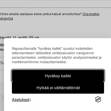
Onko sinulla vastaava esine jonka haluat arvioituttaa?
Ota meihin
yhteyttä
Height 71, width 29 cm.
Wear. 'frame with minor signs of worming. Later bronzing and
Napsauttamalla "hyväksy kaikki" suostut evästeiden
mirror glass.
tallentamiseen laitteellesi verkkosivuston navigoinnin
parantamiseksi, verkkosivuston käytön analysoimiseksi ja
markkinointimme mukauttamiseksi.
Tietoa ostamisesta
Hyväksy kaikki
Muiden katsomia kohteita
Hylkää ei-välttämättömät
Asetukset