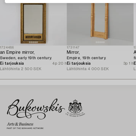
1724486
1731147
1
an Empire mirror,
Mirror,
A
Sweden, early 19th century.
Empire, 19th century.
f
Ei tarjouksia
4p 20 h
Ei tarjouksia
3p 1 h
E
Lähtöhinta
2 500 SEK
Lähtöhinta
4 000 SEK
L