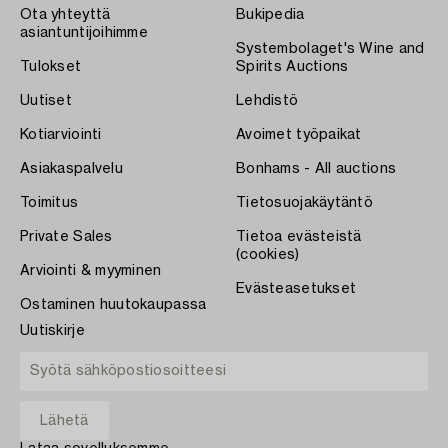
Ota yhteyttä
Bukipedia
asiantuntijoihimme
Systembolaget's Wine and
Tulokset
Spirits Auctions
Uutiset
Lehdistö
Kotiarviointi
Avoimet työpaikat
Asiakaspalvelu
Bonhams - All auctions
Toimitus
Tietosuojakäytäntö
Private Sales
Tietoa evästeistä
(cookies)
Arviointi & myyminen
Evästeasetukset
Ostaminen huutokaupassa
Uutiskirje