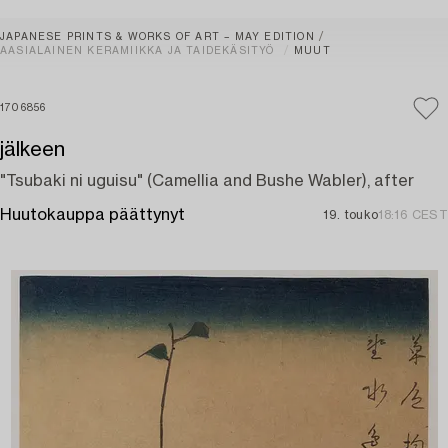
JAPANESE PRINTS & WORKS OF ART – MAY EDITION
AASIALAINEN KERAMIIKKA JA TAIDEKÄSITYÖ
MUUT
1706856
jälkeen
"Tsubaki ni uguisu" (Camellia and Bushe Wabler), after
Huutokauppa päättynyt
19. touko
18:16 CEST