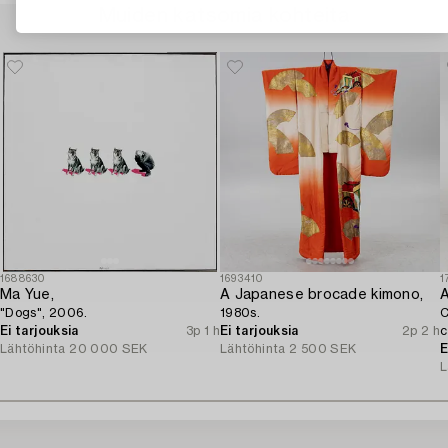
Muiden katsomia kohteita
1688630
1693410
1
Ma Yue,
A Japanese brocade kimono,
A
"Dogs", 2006.
1980s.
C
Ei tarjouksia
3p 1 h
Ei tarjouksia
2p 2 h
c
Lähtöhinta
20 000 SEK
Lähtöhinta
2 500 SEK
E
L