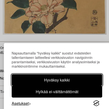
Onko sinulla vastaava esine jonka haluat arvioituttaa?
Ota meihin
Napsauttamalla "hyväksy kaikki" suostut evästeiden
yhteyttä
tallentamiseen laitteellesi verkkosivuston navigoinnin
parantamiseksi, verkkosivuston käytön analysoimiseksi ja
markkinointimme mukauttamiseksi.
Woodblock print. Sheet size 36.7 x 19.6 cm.
Not framed. Yellowed. Tear in the left margin. Trimmed.
Hyväksy kaikki
Hylkää ei-välttämättömät
Tietoa ostamisesta
Asetukset