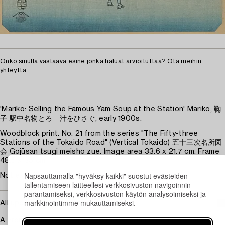
Onko sinulla vastaava esine jonka haluat arvioituttaa?
Ota meihin
yhteyttä
'Mariko: Selling the Famous Yam Soup at the Station' Mariko, 鞠
子 駅中名物とろゝ汁をひさぐ, early 1900s.
Woodblock print. No. 21 from the series "The Fifty-three
Stations of the Tokaido Road" (Vertical Tokaido) 五十三次名所図
会 Gojūsan tsugi meisho zue. Image area 33.6 x 21.7 cm. Frame
48.5 x 35 cm.
Napsauttamalla "hyväksy kaikki" suostut evästeiden
Not examined out of the frame. Faded.
tallentamiseen laitteellesi verkkosivuston navigoinnin
parantamiseksi, verkkosivuston käytön analysoimiseksi ja
markkinointimme mukauttamiseksi.
Alkuperä - Provenienssi
A French family who migrated to Canada in the 19th century.