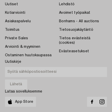
Uutiset
Lehdistö
Kotiarviointi
Avoimet työpaikat
Asiakaspalvelu
Bonhams - All auctions
Toimitus
Tietosuojakäytäntö
Private Sales
Tietoa evästeistä
(cookies)
Arviointi & myyminen
Evästeasetukset
Ostaminen huutokaupassa
Uutiskirje
Lataa sovelluksemme
App Store