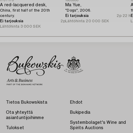
1707178
1688630
1
A red-lacquered desk,
Ma Yue,
A
China, first half of the 20th
"Dogs", 2006.
1
century.
Ei tarjouksia
2p 22 h
E
Ei tarjouksia
2p
Lähtöhinta
20 000 SEK
L
Lähtöhinta
3 000 SEK
Tietoa Bukowskista
Ehdot
Ota yhteyttä
Bukipedia
asiantuntijoihimme
Systembolaget's Wine and
Tulokset
Spirits Auctions