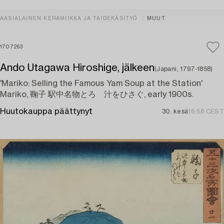
AASIALAINEN KERAMIIKKA JA TAIDEKÄSITYÖ
MUUT
1707263
Ando Utagawa Hiroshige, jälkeen
(Japani, 1797-1858)
'Mariko: Selling the Famous Yam Soup at the Station'
Mariko, 鞠子 駅中名物とろゝ汁をひさぐ, early 1900s.
Huutokauppa päättynyt
30. kesä
16:58 CEST