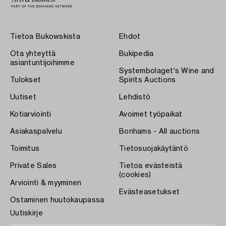
Tietoa Bukowskista
Ehdot
Ota yhteyttä
Bukipedia
asiantuntijoihimme
Systembolaget's Wine and
Tulokset
Spirits Auctions
Uutiset
Lehdistö
Kotiarviointi
Avoimet työpaikat
Asiakaspalvelu
Bonhams - All auctions
Toimitus
Tietosuojakäytäntö
Private Sales
Tietoa evästeistä
(cookies)
Arviointi & myyminen
Evästeasetukset
Ostaminen huutokaupassa
Uutiskirje