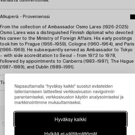
Vähäistä tummentumaa.
Alkuperä - Provenienssi
From the collection of Ambassador Osmo Lares (1926-2025)
Osmo Lares was a distinguished Finnish diplomat who devoted
his career to the Ministry of Foreign Affairs. His early postings
took him to Prague (1956–1959), Cologne (1960–1964), and Paris
(1966–1969). He subsequently served as Ambassador to Tokyo
– with side accreditation to Seoul – from 1972 to 1978,
followed by appointments to Canberra (1983–1987), The Hague
(1987–1989), and Dublin (1989–1991).
Tietoa ostamisesta
Napsauttamalla "hyväksy kaikki" suostut evästeiden
tallentamiseen laitteellesi verkkosivuston navigoinnin
parantamiseksi, verkkosivuston käytön analysoimiseksi ja
markkinointimme mukauttamiseksi.
Muiden katsomia kohteita
Hyväksy kaikki
Hylkää ei-välttämättömät