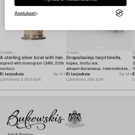
Asetukset
1729315
1730811
1
A sterling silver bowl with handle,
Snapsilasieja tarjottimella,
V
signed with monogram CMM, 20th
hopea, hiottu lasi,
2
century.
alkuperäisrasiassa, todennäköisesti
1
Ei tarjouksia
3p 14 h
Norja 1910-luku.
Ei tarjouksia
6p 14 h
E
Lähtöhinta
2 500 SEK
Lähtöhinta
250 EUR
L