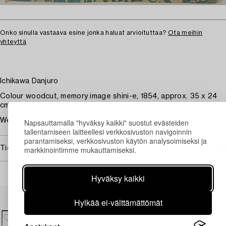
Onko sinulla vastaava esine jonka haluat arvioituttaa?
Ota meihin
yhteyttä
Ichikawa Danjuro
Colour woodcut, memory image shini-e, 1854, approx. 35 x 24
cm
Wear due to age and use.
Napsauttamalla "hyväksy kaikki" suostut evästeiden
tallentamiseen laitteellesi verkkosivuston navigoinnin
parantamiseksi, verkkosivuston käytön analysoimiseksi ja
markkinointimme mukauttamiseksi.
Tietoa ostamisesta
Hyväksy kaikki
Muiden katsomia kohteita
Hylkää ei-välttämättömät