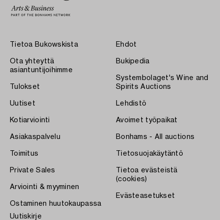
Tietoa Bukowskista
Ehdot
Ota yhteyttä
Bukipedia
asiantuntijoihimme
Systembolaget's Wine and
Tulokset
Spirits Auctions
Uutiset
Lehdistö
Kotiarviointi
Avoimet työpaikat
Asiakaspalvelu
Bonhams - All auctions
Toimitus
Tietosuojakäytäntö
Private Sales
Tietoa evästeistä
(cookies)
Arviointi & myyminen
Evästeasetukset
Ostaminen huutokaupassa
Uutiskirje