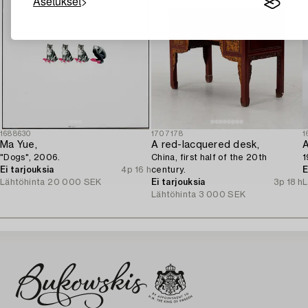
Asetukset
1688630
1707178
1
Ma Yue,
A red-lacquered desk,
A
"Dogs", 2006.
China, first half of the 20th
1
Ei tarjouksia
4p 16 h
century.
E
Lähtöhinta
20 000 SEK
Ei tarjouksia
3p 18 h
L
Lähtöhinta
3 000 SEK