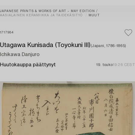
JAPANESE PRINTS & WORKS OF ART – MAY EDITION
AASIALAINEN KERAMIIKKA JA TAIDEKÄSITYÖ
MUUT
1717984
Utagawa Kunisada (Toyokuni III)
(Japani, 1786-1865)
Ichikawa Danjuro
Huutokauppa päättynyt
19. touko
19:26 CEST