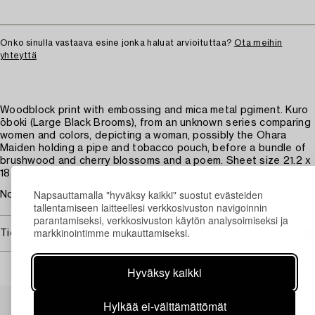
Onko sinulla vastaava esine jonka haluat arvioituttaa?
Ota meihin
yhteyttä
Woodblock print with embossing and mica metal pgiment. Kuro
ōboki (Large Black Brooms), from an unknown series comparing
women and colors, depicting a woman, possibly the Ohara
Maiden holding a pipe and tobacco pouch, before a bundle of
brushwood and cherry blossoms and a poem. Sheet size 21.2 x
18 cm.
Napsauttamalla "hyväksy kaikki" suostut evästeiden
Not framed. Faded.
tallentamiseen laitteellesi verkkosivuston navigoinnin
parantamiseksi, verkkosivuston käytön analysoimiseksi ja
markkinointimme mukauttamiseksi.
Tietoa ostamisesta
Hyväksy kaikki
Muiden katsomia kohteita
Hylkää ei-välttämättömät