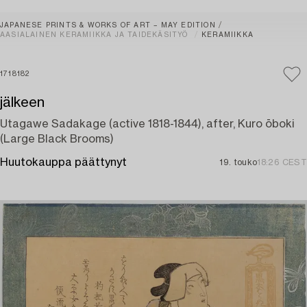
JAPANESE PRINTS & WORKS OF ART – MAY EDITION
AASIALAINEN KERAMIIKKA JA TAIDEKÄSITYÖ
KERAMIIKKA
1718182
jälkeen
Utagawe Sadakage (active 1818-1844), after, Kuro ōboki
(Large Black Brooms)
Huutokauppa päättynyt
19. touko
18:26 CEST