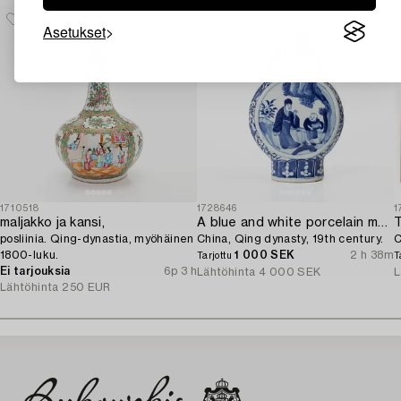
Asetukset
1710518
1728646
1
maljakko ja kansi,
A blue and white porcelain moon flask,
T
posliinia. Qing-dynastia, myöhäinen
China, Qing dynasty, 19th century.
C
1800-luku.
1 000 SEK
2 h 38m
Tarjottu
T
Ei tarjouksia
6p 3 h
Lähtöhinta
4 000 SEK
L
Lähtöhinta
250 EUR