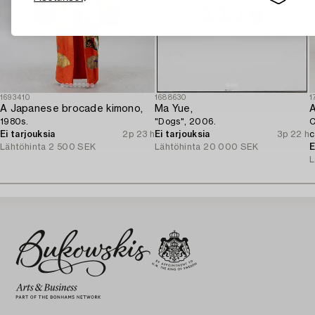
1693410
1688630
1
A Japanese brocade kimono,
Ma Yue,
A
1980s.
"Dogs", 2006.
C
Ei tarjouksia
2p 23 h
Ei tarjouksia
3p 22 h
c
Lähtöhinta
2 500 SEK
Lähtöhinta
20 000 SEK
E
L