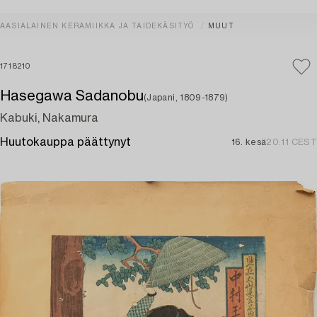
AASIALAINEN KERAMIIKKA JA TAIDEKÄSITYÖ
MUUT
1718210
Hasegawa Sadanobu
(Japani, 1809-1879)
Kabuki, Nakamura
Huutokauppa päättynyt
16. kesä
20:11 CEST