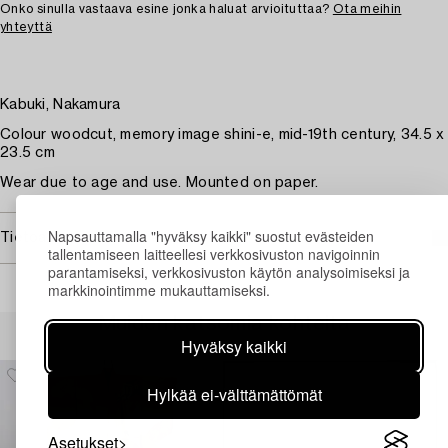
Onko sinulla vastaava esine jonka haluat arvioituttaa?
Ota meihin
yhteyttä
Kabuki, Nakamura
Colour woodcut, memory image shini-e, mid-19th century, 34.5 x
23.5 cm
Wear due to age and use. Mounted on paper.
Napsauttamalla "hyväksy kaikki" suostut evästeiden
Tietoa ostamisesta
tallentamiseen laitteellesi verkkosivuston navigoinnin
parantamiseksi, verkkosivuston käytön analysoimiseksi ja
markkinointimme mukauttamiseksi.
Muiden katsomia kohteita
Hyväksy kaikki
Hylkää ei-välttämättömät
Asetukset