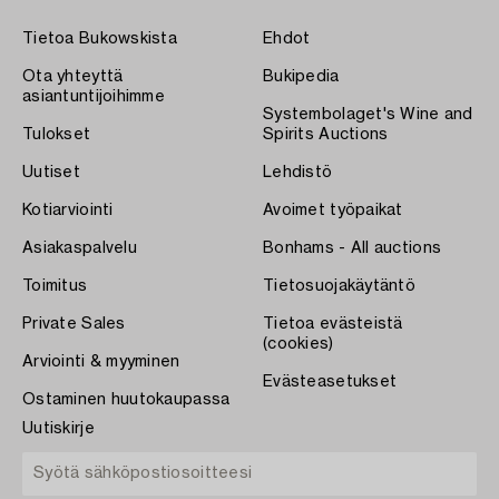
Tietoa Bukowskista
Ehdot
Ota yhteyttä
Bukipedia
asiantuntijoihimme
Systembolaget's Wine and
Tulokset
Spirits Auctions
Uutiset
Lehdistö
Kotiarviointi
Avoimet työpaikat
Asiakaspalvelu
Bonhams - All auctions
Toimitus
Tietosuojakäytäntö
Private Sales
Tietoa evästeistä
(cookies)
Arviointi & myyminen
Evästeasetukset
Ostaminen huutokaupassa
Uutiskirje