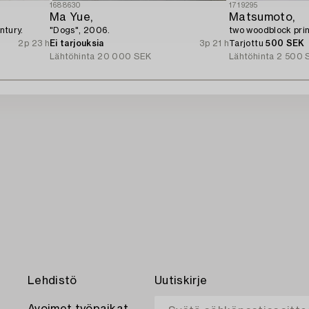
1688630
1719295
Ma Yue,
Matsumoto,
ntury.
"Dogs", 2006.
two woodblock prin
2p 23 h
Ei tarjouksia
3p 21 h
Tarjottu
500 SEK
Lähtöhinta
20 000 SEK
Lähtöhinta
2 500 
Lehdistö
Uutiskirje