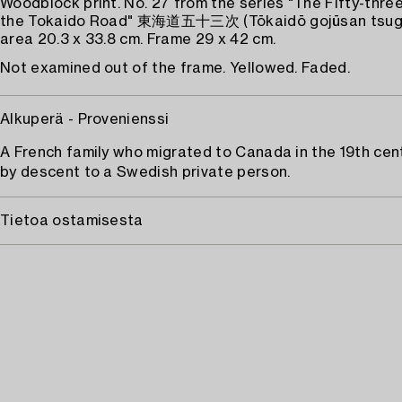
Woodblock print. No. 27 from the series "The Fifty-thre
the Tokaido Road" 東海道五十三次 (Tōkaidō gojūsan tsugi
area 20.3 x 33.8 cm. Frame 29 x 42 cm.
Not examined out of the frame. Yellowed. Faded.
Alkuperä - Provenienssi
A French family who migrated to Canada in the 19th cen
by descent to a Swedish private person.
Tietoa ostamisesta