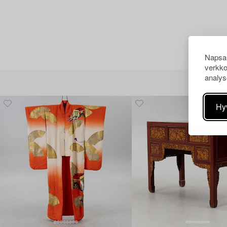
Napsau
verkko
analys
Hy