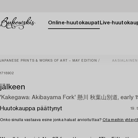
Online-huutokaupat
Live-huutokau
JAPANESE PRINTS & WORKS OF ART – MAY EDITION
AASIALAINEN
1718902
jälkeen
'Kakegawa: Akibayama Fork' 懸川 秋葉山別道, early 1
Huutokauppa päättynyt
19. 
Onko sinulla vastaava esine jonka haluat arvioituttaa?
Ota meihin yhteyt