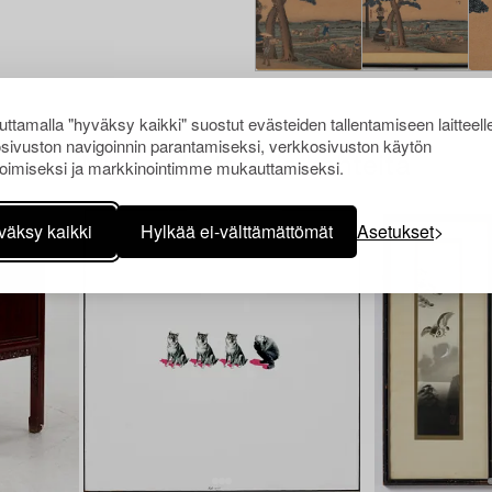
ttamalla "hyväksy kaikki" suostut evästeiden tallentamiseen laitteell
sivuston navigoinnin parantamiseksi, verkkosivuston käytön
Muiden katsomia kohteita
oimiseksi ja markkinointimme mukauttamiseksi.
väksy kaikki
Hylkää ei-välttämättömät
Asetukset