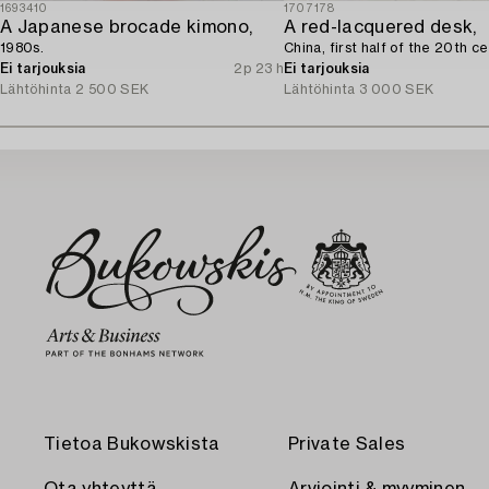
1693410
1707178
A Japanese brocade kimono,
A red-lacquered desk,
1980s.
China, first half of the 20th ce
Ei tarjouksia
2p 23 h
Ei tarjouksia
Lähtöhinta
2 500 SEK
Lähtöhinta
3 000 SEK
Tietoa Bukowskista
Private Sales