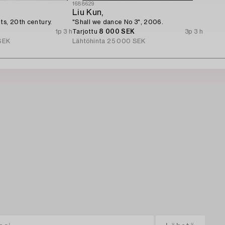
1688629
Liu Kun,
ts, 20th century.
"Shall we dance No 3", 2006.
1p 3 h
Tarjottu
8 000 SEK
3p 3 h
SEK
Lähtöhinta
25 000 SEK