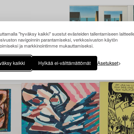
ttamalla "hyväksy kaikki" suostut evästeiden tallentamiseen laitteell
sivuston navigoinnin parantamiseksi, verkkosivuston käytön
oimiseksi ja markkinointimme mukauttamiseksi.
Muiden katsomia kohteita
väksy kaikki
Hylkää ei-välttämättömät
Asetukset