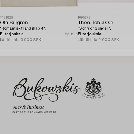
1731828
1695272
Ola Billgren
Theo Tobiasse
"Romantiskt landskap 4".
"Song of Songs I".
Ei tarjouksia
5p 12 h
Ei tarjouksia
Lähtöhinta
3 000 SEK
Lähtöhinta
2 000 SEK