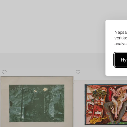
Napsau
verkko
analys
Hy