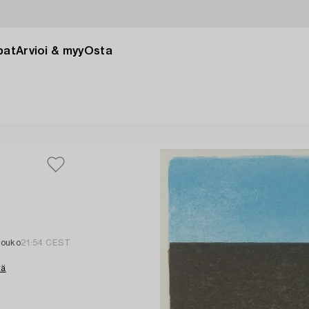
pat
Arvioi & myy
Osta
touko
21:54 CEST
tä