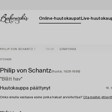
Online-huutokaupat
Live-huutokau
PHILIP VON SCHANTZ
TAIDE
GRAFIIKKA
1709459
Philip von Schantz
(Ruotsi, 1928-1998)
"Blått hav"
Huutokauppa päättynyt
16. 
Onko sinulla vastaava esine jonka haluat arvioituttaa?
Ota meihin yhteyt