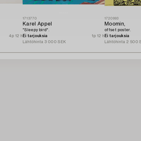
1713770
1720993
Karel Appel
Moomin,
"Sleepy bird".
offset poster.
4p 12 h
Ei tarjouksia
1p 12 h
Ei tarjouksia
Lähtöhinta
3 000 SEK
Lähtöhinta
2 500 