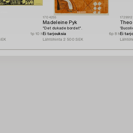
1704255
1729912
Madeleine Pyk
Theo
"Det dukade bordet".
'Bucoli
1p 10 h
Ei tarjouksia
6p 8 h
Ei tarj
SEK
Lähtöhinta
2 500 SEK
Lähtöh