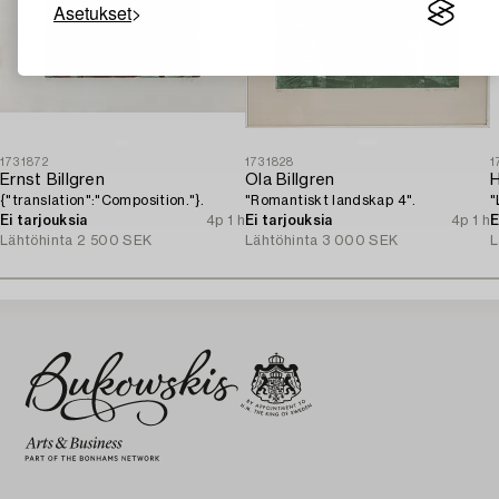
Asetukset
1731872
1731828
1
Ernst Billgren
Ola Billgren
{"translation":"Composition."}.
"Romantiskt landskap 4".
"
Ei tarjouksia
4p 1 h
Ei tarjouksia
4p 1 h
E
Lähtöhinta
2 500 SEK
Lähtöhinta
3 000 SEK
L