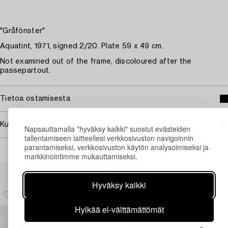
"Gråfönster"
Aquatint, 1971, signed 2/20. Plate 59 x 49 cm.
Not examined out of the frame, discoloured after the
passepartout.
Tietoa ostamisesta
Kuvan käyttöoikeudet
Napsauttamalla "hyväksy kaikki" suostut evästeiden
tallentamiseen laitteellesi verkkosivuston navigoinnin
parantamiseksi, verkkosivuston käytön analysoimiseksi ja
markkinointimme mukauttamiseksi.
Muiden katsomia kohteita
Hyväksy kaikki
Hylkää ei-välttämättömät