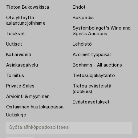
Tietoa Bukowskista
Ehdot
Ota yhteyttä
Bukipedia
asiantuntijoihimme
Systembolaget's Wine and
Tulokset
Spirits Auctions
Uutiset
Lehdistö
Kotiarviointi
Avoimet työpaikat
Asiakaspalvelu
Bonhams - All auctions
Toimitus
Tietosuojakäytäntö
Private Sales
Tietoa evästeistä
(cookies)
Arviointi & myyminen
Evästeasetukset
Ostaminen huutokaupassa
Uutiskirje