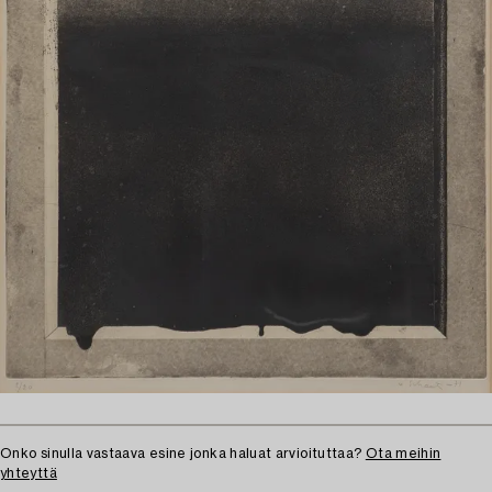
Onko sinulla vastaava esine jonka haluat arvioituttaa?
Ota meihin
yhteyttä