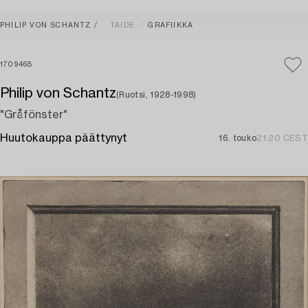
PHILIP VON SCHANTZ
TAIDE
GRAFIIKKA
1709468
Philip von Schantz
(Ruotsi, 1928-1998)
"Gråfönster"
Huutokauppa päättynyt
16. touko
21:20 CEST