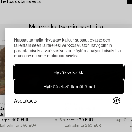
Tietoa ostamisesta
Muiden katsomia kohteita
Napsauttamalla "hyväksy kaikki" suostut evästeiden
tallentamiseen laitteellesi verkkosivuston navigoinnin
parantamiseksi, verkkosivuston käytön analysoimiseksi ja
markkinointimme mukauttamiseksi.
Hyväksy kaikki
Hylkää ei-välttämättömät
Asetukset
1730936
1730053
1
Arthur Heickell
Arthur Heickell
A
Jokimaisema.
Aihe Luonnonmaalta.
J
100 EUR
1p 13 h
170 EUR
4p 10 h
Tarjottu
Tarjottu
T
Lähtöhinta
250 EUR
Lähtöhinta
250 EUR
L