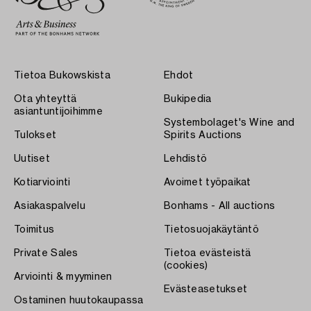
Tietoa Bukowskista
Ehdot
Ota yhteyttä
Bukipedia
asiantuntijoihimme
Systembolaget's Wine and
Tulokset
Spirits Auctions
Uutiset
Lehdistö
Kotiarviointi
Avoimet työpaikat
Asiakaspalvelu
Bonhams - All auctions
Toimitus
Tietosuojakäytäntö
Private Sales
Tietoa evästeistä
(cookies)
Arviointi & myyminen
Evästeasetukset
Ostaminen huutokaupassa