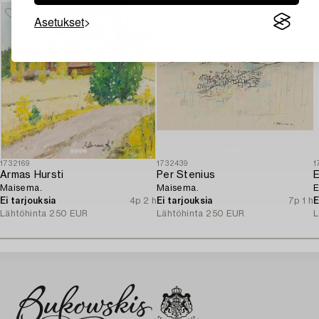
Asetukset
1732169
1732439
1
Armas Hursti
Per Stenius
Maisema.
Maisema.
E
Ei tarjouksia
4p 2 h
Ei tarjouksia
7p 1 h
E
Lähtöhinta
250 EUR
Lähtöhinta
250 EUR
L