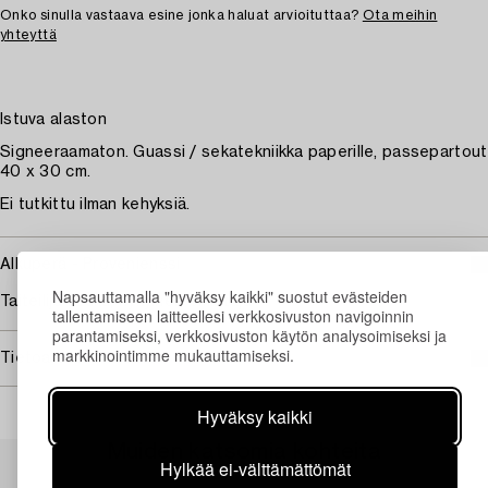
Onko sinulla vastaava esine jonka haluat arvioituttaa?
Ota meihin
yhteyttä
Istuva alaston
Signeeraamaton. Guassi / sekatekniikka paperille, passepartout
40 x 30 cm.
Ei tutkittu ilman kehyksiä.
Alkuperä - Provenienssi
Napsauttamalla "hyväksy kaikki" suostut evästeiden
Taiteilijan suku; nykyinen omistaja.
tallentamiseen laitteellesi verkkosivuston navigoinnin
parantamiseksi, verkkosivuston käytön analysoimiseksi ja
markkinointimme mukauttamiseksi.
Tietoa ostamisesta
Hyväksy kaikki
Muiden katsomia kohteita
Hylkää ei-välttämättömät