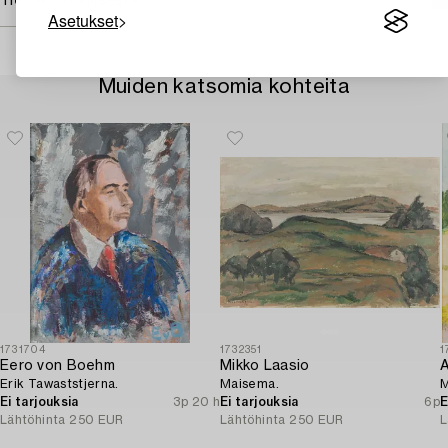
Tietoa ostamisesta
Asetukset
Muiden katsomia kohteita
1731704
1732351
1
Eero von Boehm
Mikko Laasio
A
Erik Tawaststjerna.
Maisema.
M
Ei tarjouksia
3p 20 h
Ei tarjouksia
6p
E
Lähtöhinta
250 EUR
Lähtöhinta
250 EUR
L