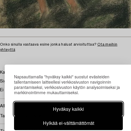
Onko sinulla vastaava esine jonka haluat arvioituttaa?
Ota meihin
yhteyttä
Karkoitus Paratiisista
Napsauttamalla "hyväksy kaikki" suostut evästeiden
tallentamiseen laitteellesi verkkosivuston navigoinnin
Signeeraamaton. Pastelli, passepartout 38 x 23,5 cm.
parantamiseksi, verkkosivuston käytön analysoimiseksi ja
Ei tutkittu ilman kehyksiä. Taitos.
markkinointimme mukauttamiseksi.
Alkuperä - Provenienssi
Hyväksy kaikki
Taiteilijan suku; nykyinen omistaja
Hylkää ei-välttämättömät