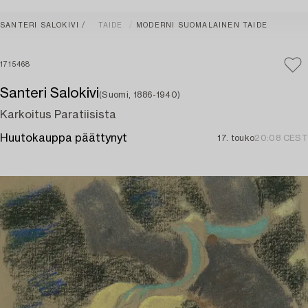
SANTERI SALOKIVI
TAIDE
MODERNI SUOMALAINEN TAIDE
1715468
Santeri Salokivi
(Suomi, 1886-1940)
Karkoitus Paratiisista
Huutokauppa päättynyt
17. touko
20:08 CEST